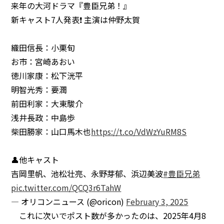
来年の大河ドラマ『豊臣兄弟！』
新キャスト7人発表❗️ 主演は仲野太賀
織田信長：小栗旬
お市：宮崎あおい
徳川家康：松下洸平
明智光秀：要潤
前田利家：大東駿介
浅井長政：中島歩
柴田勝家：山口馬木也
https://t.co/VdWzYuRM8S
👤他キャスト
吉岡里帆、池松壮亮、永野芽郁、浜辺美波
#豊臣兄弟
pic.twitter.com/QCQ3r6TahW
— オリコンニュース (@oricon)
February 3, 2025
これに次いでポスト数が多かったのは、2025年4月8