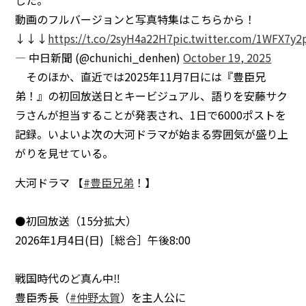
動画のフルバージョンと写真特集はこちらから！
↓↓↓
https://t.co/2syH4a22H7
pic.twitter.com/1WFX7y
— 中日新聞 (@chunichi_denhen)
October 19, 2025
そのほか、直近では2025年11月7日には『豊臣兄
弟！』の初回放送日とキービジュアル、語りを安藤サク
ラさんが担当することが発表され、1日で6000ポストを
記録。いよいよ次の大河ドラマが始まる雰囲気が盛り上
がりを見せている。
大河ドラマ 【
#豊臣兄弟
！】
⚫️初回放送（15分拡大）
2026年1月4日(日)［総合］午後8:00
戦国時代のど真ん中‼️
豊臣秀長（
#仲野太賀
）を主人公に