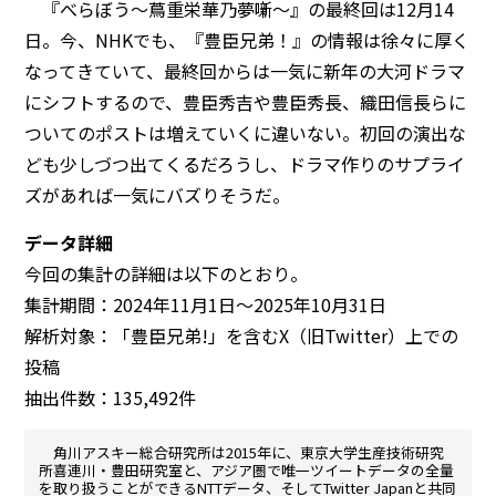
『べらぼう〜蔦重栄華乃夢噺〜』の最終回は12月14
日。今、NHKでも、『豊臣兄弟！』の情報は徐々に厚く
なってきていて、最終回からは一気に新年の大河ドラマ
にシフトするので、豊臣秀吉や豊臣秀長、織田信長らに
ついてのポストは増えていくに違いない。初回の演出な
ども少しづつ出てくるだろうし、ドラマ作りのサプライ
ズがあれば一気にバズりそうだ。
データ詳細
今回の集計の詳細は以下のとおり。
集計期間：2024年11月1日～2025年10月31日
解析対象：「豊臣兄弟!」を含むX（旧Twitter）上での
投稿
抽出件数：135,492件
角川アスキー総合研究所は2015年に、東京大学生産技術研究
所喜連川・豊田研究室と、アジア圏で唯一ツイートデータの全量
を取り扱うことができるNTTデータ、そしてTwitter Japanと共同