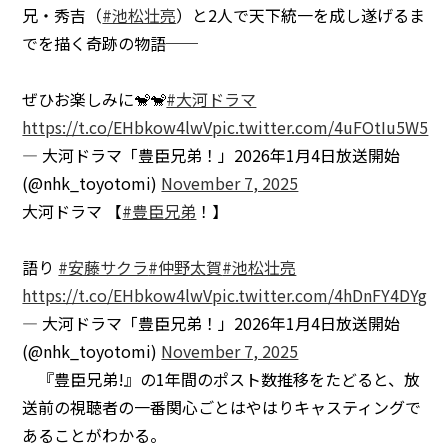
兄・秀吉（
#池松壮亮
）と2人で天下統一を成し遂げるま
でを描く奇跡の物語──
ぜひお楽しみに🐒🐒
#大河ドラマ
https://t.co/EHbkow4lwV
pic.twitter.com/4uFOtIu5W5
— 大河ドラマ「豊臣兄弟！」2026年1月4日放送開始
(@nhk_toyotomi)
November 7, 2025
大河ドラマ 【
#豊臣兄弟
！】
語り
#安藤サクラ
#仲野太賀
#池松壮亮
https://t.co/EHbkow4lwV
pic.twitter.com/4hDnFY4DYg
— 大河ドラマ「豊臣兄弟！」2026年1月4日放送開始
(@nhk_toyotomi)
November 7, 2025
『豊臣兄弟!』の1年間のポスト数推移をたどると、放
送前の視聴者の一番関心ごとはやはりキャスティングで
あることがわかる。