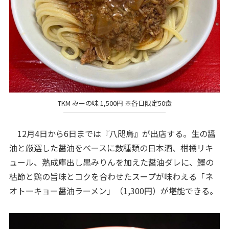
TKM みーの味 1,500円 ※各日限定50食
12月4日から6日までは『八咫烏』が出店する。生の醤
油と厳選した醤油をベースに数種類の日本酒、柑橘リキ
ュール、熟成庫出し黒みりんを加えた醤油ダレに、鰹の
枯節と鶏の旨味とコクを合わせたスープが味わえる「ネ
オトーキョー醤油ラーメン」（1,300円）が堪能できる。