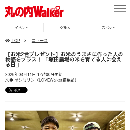
toggle
naviga
イベント
グルメ
スポット
TOP
>
ニュース
【お米2合プレゼント】お米のうまさに作った人の
物語をプラス！ 「塚田農場の米を育てる人に会え
る日」
2026年03月11日 12時00分更新
文● オシミリン（LOVEWalker編集部）