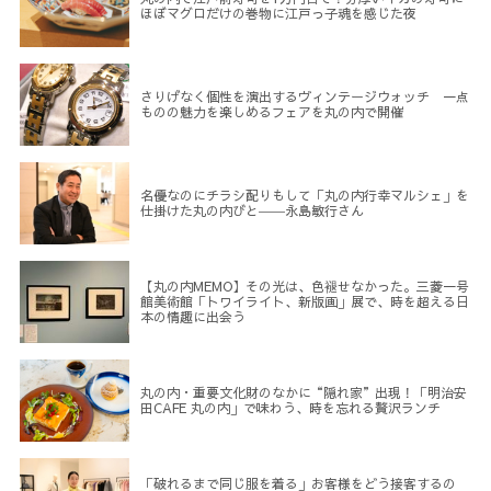
ほぼマグロだけの巻物に江戸っ子魂を感じた夜
さりげなく個性を演出するヴィンテージウォッチ 一点
ものの魅力を楽しめるフェアを丸の内で開催
名優なのにチラシ配りもして「丸の内行幸マルシェ」を
仕掛けた丸の内びと――永島敏行さん
【丸の内MEMO】その光は、色褪せなかった。三菱一号
館美術館「トワイライト、新版画」展で、時を超える日
本の情趣に出会う
丸の内・重要文化財のなかに“隠れ家”出現！「明治安
田CAFE 丸の内」で味わう、時を忘れる贅沢ランチ
「破れるまで同じ服を着る」お客様をどう接客するの