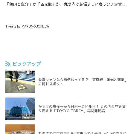
「鶏肉と魚介」か「四元豚」か。丸の内で超悩ましい春ランチ定食！
Tweets by MARUNOUCHI_LW
ピックアップ
鉄道ファンなら当然知ってる？ 東京駅「栄光と悲劇」
の隠れスポット
かつての東洋一から日本一のビルへ！ 丸の内の空を塗
り変える「TOKYO TORCH」再開発秘話
丸の内で江戸前寿司を1万円台で！分厚いイカの寿司に