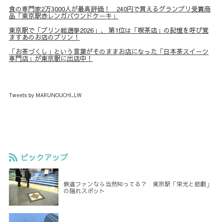
食の専門家2万3000人が最高評価！ 240円で買えるグランプリ受賞商
品「東京駅赤レンガパウンドケーキ」
東京駅で「プリン総選挙2026」、 第1位は「喫茶店」の記憶を呼び覚
ますあのお店のプリン！
「お茶づくし」という言葉がそのままお店になった「日本茶スイーツ
専門店」が東京駅に出店中！
Tweets by MARUNOUCHI_LW
ピックアップ
鉄道ファンなら当然知ってる？ 東京駅「栄光と悲劇」
の隠れスポット