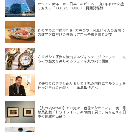
かつての東洋一から日本一のビルへ！ 丸の内の空を塗
り変える「TOKYO TORCH」再開発秘話
丸の内で江戸前寿司を1万円台で！分厚いイカの寿司に
ほぼマグロだけの巻物に江戸っ子魂を感じた夜
さりげなく個性を演出するヴィンテージウォッチ 一点
ものの魅力を楽しめるフェアを丸の内で開催
名優なのにチラシ配りもして「丸の内行幸マルシェ」を
仕掛けた丸の内びと――永島敏行さん
【丸の内MEMO】その光は、色褪せなかった。三菱一号
館美術館「トワイライト、新版画」展で、時を超える日
本の情趣に出会う