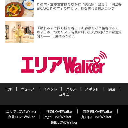
丸の内・重要文化財のなかに“隠れ家”出現！「明治安
田CAFE 丸の内」で味わう、時を忘れる贅沢ランチ
「破れるまで同じ服を着る」お客様をどう接客するの
か？日本一のカリスマ店員に輝いた丸の内びとに極意を
聞く―― 仁藤はるかさん
TOP
ニュース
イベント
グルメ
スポット
企画
コラム
エリアLOVEWalker
横浜LOVEWalker
西新宿LOVEWalker
夜景LOVEWalker
九州LOVEWalker
丸の内LOVEWalker
戦国LOVEWalker