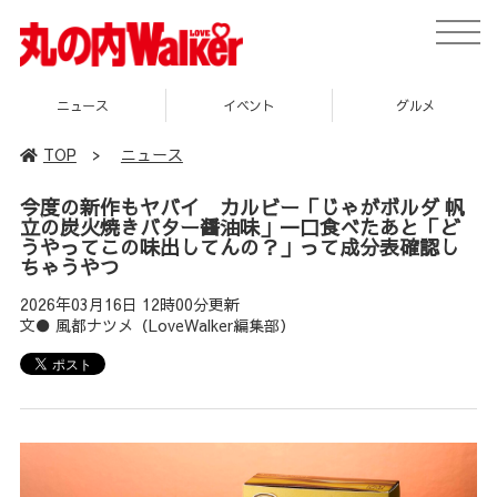
toggle
naviga
ス
イベント
グルメ
スポ
TOP
>
ニュース
今度の新作もヤバイ カルビー「じゃがボルダ 帆
立の炭火焼きバター醤油味」一口食べたあと「ど
うやってこの味出してんの？」って成分表確認し
ちゃうやつ
2026年03月16日 12時00分更新
文● 風都ナツメ（LoveWalker編集部）