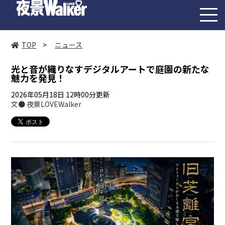
toggl
navig
TOP
>
ニュース
光と音が織りなすデジタルアートで庭園の新たな
魅力を発見！
2026年05月18日 12時00分更新
文● 夜景LOVEWalker