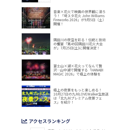
音楽×花火で映画の世界観に浸ろ
う！「埼スタ花火 John Williams
Fireworks 2026」が9月5日（土）
開催！
隅田川の夜空を彩る！伝統と技術
の饗宴「第49回隅田川花火大会
が」7月25日(土)に開催決定！
富士山×湖×花火ってなんて贅
沢…山中湖で開催する「HANABI
MAGIC 2026」で極上の体験を
極上の夜景をもっと楽しめる！
10月27日の九州LOVEWalker生放送
は「北九州プレミアム夜景フェ
ス」を紹介！
アクセスランキング