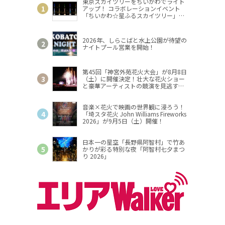
東京スカイツリーをちいかわでライト
アップ！ コラボレーションイベント
「ちいかわ☆星ふるスカイツリー」開
催
2026年、しらこばと水上公園が待望の
ナイトプール営業を開始！
第45回「神宮外苑花火大会」が8月8日
（土）に開催決定！壮大な花火ショー
と豪華アーティストの競演を見逃す
な！
音楽×花火で映画の世界観に浸ろう！
「埼スタ花火 John Williams Fireworks
2026」が9月5日（土）開催！
日本一の星空「長野県阿智村」で竹あ
かりが彩る特別な夜「阿智村七夕まつ
り 2026」