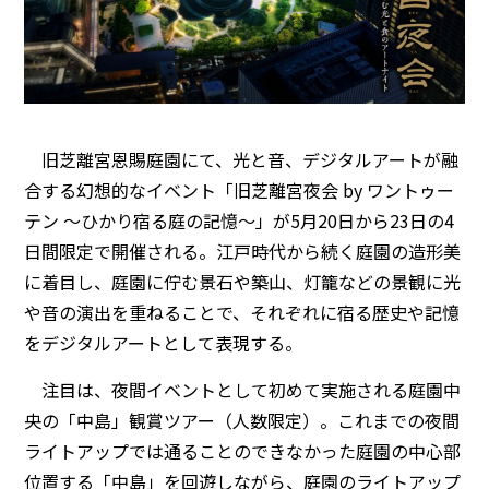
旧芝離宮恩賜庭園にて、光と音、デジタルアートが融
合する幻想的なイベント「旧芝離宮夜会 by ワントゥー
テン 〜ひかり宿る庭の記憶〜」が5月20日から23日の4
日間限定で開催される。江戸時代から続く庭園の造形美
に着目し、庭園に佇む景石や築山、灯籠などの景観に光
や音の演出を重ねることで、それぞれに宿る歴史や記憶
をデジタルアートとして表現する。
注目は、夜間イベントとして初めて実施される庭園中
央の「中島」観賞ツアー（人数限定）。これまでの夜間
ライトアップでは通ることのできなかった庭園の中心部
位置する「中島」を回遊しながら、庭園のライトアップ