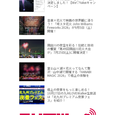
決定しました！【We♡Yakeiキャン
ペーン】
音楽×花火で映画の世界観に浸ろ
う！「埼スタ花火 John Williams
Fireworks 2026」が9月5日（土）
開催！
隅田川の夜空を彩る！伝統と技術
の饗宴「第49回隅田川花火大会
が」7月25日(土)に開催決定！
富士山×湖×花火ってなんて贅
沢…山中湖で開催する「HANABI
MAGIC 2026」で極上の体験を
極上の夜景をもっと楽しめる！
10月27日の九州LOVEWalker生放送
は「北九州プレミアム夜景フェ
ス」を紹介！