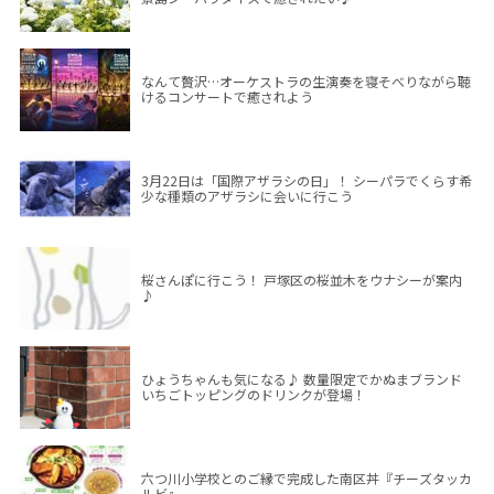
なんて贅沢…オーケストラの生演奏を寝そべりながら聴
けるコンサートで癒されよう
3月22日は「国際アザラシの日」！ シーパラでくらす希
少な種類のアザラシに会いに行こう
桜さんぽに行こう！ 戸塚区の桜並木をウナシーが案内
♪
ひょうちゃんも気になる♪ 数量限定でかぬまブランド
いちごトッピングのドリンクが登場！
六つ川小学校とのご縁で完成した南区丼『チーズタッカ
ルビ』