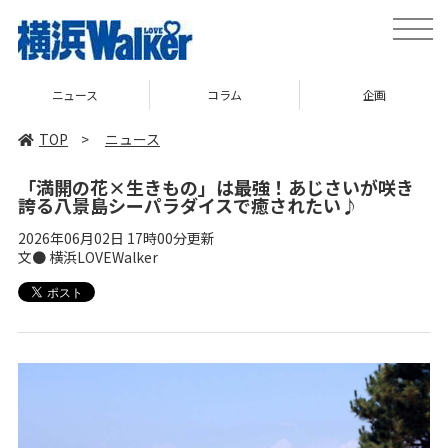
toggle
naviga
コラム
企画
TOP
TOP
>
ニュース
「満開の花×生きもの」は最強！あじさいが咲き
誇る八景島シーパラダイスで癒されたい♪
2026年06月02日 17時00分更新
文● 横浜LOVEWalker