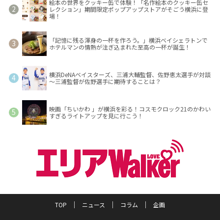
絵本の世界をクッキー缶で体験！「名作絵本のクッキー缶セ
レクション」期間限定ポップアップストアがそごう横浜に登
場！
「記憶に残る渾身の一杯を作ろう。」横浜ベイシェラトンで
ホテルマンの情熱が注ぎ込まれた至高の一杯が誕生！
横浜DeNAベイスターズ、三浦大輔監督、佐野恵太選手が対談
～三浦監督が佐野選手に期待することは？
映画「ちいかわ 」が横浜を彩る！コスモクロック21のかわい
すぎるライトアップを見に行こう！
TOP
ニュース
コラム
企画