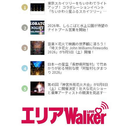
東京スカイツリーをちいかわでライト
アップ！ コラボレーションイベント
「ちいかわ☆星ふるスカイツリー」開
催
2026年、しらこばと水上公園が待望の
ナイトプール営業を開始！
音楽×花火で映画の世界観に浸ろう！
「埼スタ花火 John Williams Fireworks
2026」が9月5日（土）開催！
日本一の星空「長野県阿智村」で竹あ
かりが彩る特別な夜「阿智村七夕まつ
り 2026」
第45回「神宮外苑花火大会」が8月8日
（土）に開催決定！壮大な花火ショー
と豪華アーティストの競演を見逃す
な！