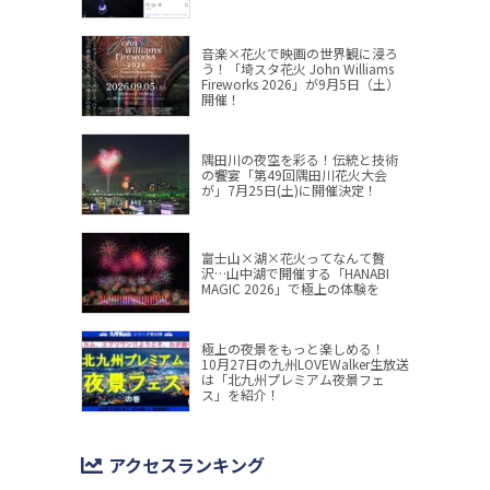
音楽×花火で映画の世界観に浸ろ
う！「埼スタ花火 John Williams
Fireworks 2026」が9月5日（土）
開催！
隅田川の夜空を彩る！伝統と技術
の饗宴「第49回隅田川花火大会
が」7月25日(土)に開催決定！
富士山×湖×花火ってなんて贅
沢…山中湖で開催する「HANABI
MAGIC 2026」で極上の体験を
極上の夜景をもっと楽しめる！
10月27日の九州LOVEWalker生放送
は「北九州プレミアム夜景フェ
ス」を紹介！
アクセスランキング