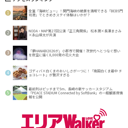
全室「海峡ビュー」！関門海峡の絶景を満喫できる「BEB5門
司港」でときめきステイ体験はいかが？
NODA・MAP第27回公演「正三角関係」 松本潤×長澤まさみ
×永山瑛太が共演
「夢HANABI2026が」小郡市で開催！次世代へとつなぐ想い
を夜空に描く8,000発の花火大会
ゴディバ×白くまのおいしさが一つに！「南国白くま最中 チ
ョコレート」が贅沢すぎる
最前列はピッチまで5m、長崎の新サッカースタジアム
「PEACE STADIUM Connected by SoftBank」の一般観客席情
報を公開