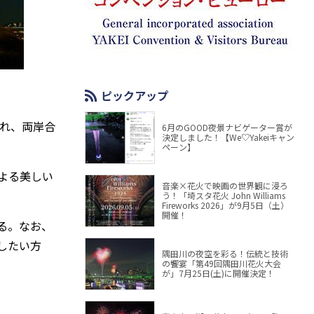
ピックアップ
れ、両岸合
6月のGOOD夜景ナビゲーター賞が
決定しました！【We♡Yakeiキャン
ペーン】
よる美しい
音楽×花火で映画の世界観に浸ろ
う！「埼スタ花火 John Williams
Fireworks 2026」が9月5日（土）
開催！
る。なお、
したい方
隅田川の夜空を彩る！伝統と技術
の饗宴「第49回隅田川花火大会
が」7月25日(土)に開催決定！