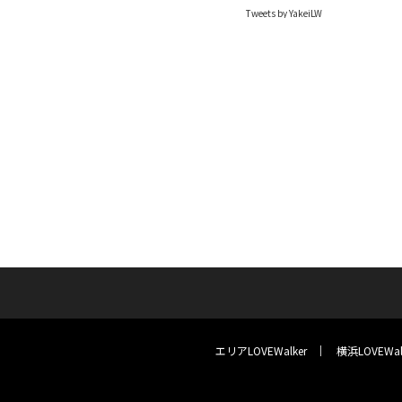
Tweets by YakeiLW
エリアLOVEWalker
横浜LOVEWal