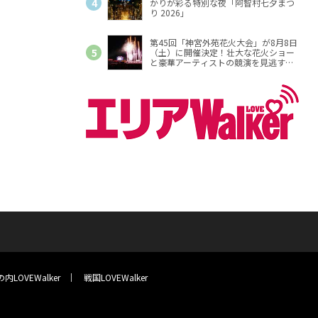
かりが彩る特別な夜「阿智村七夕まつ
り 2026」
第45回「神宮外苑花火大会」が8月8日
（土）に開催決定！壮大な花火ショー
と豪華アーティストの競演を見逃す
な！
内LOVEWalker
戦国LOVEWalker