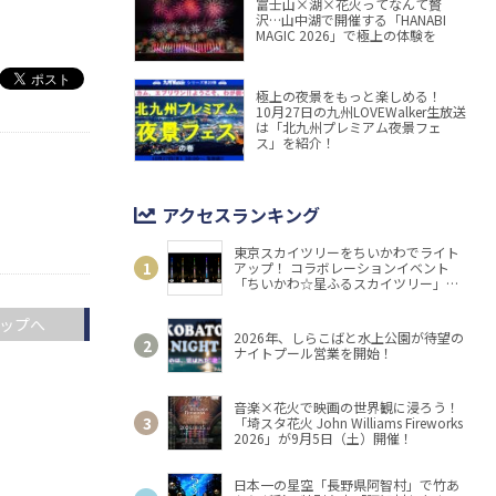
富士山×湖×花火ってなんて贅
沢…山中湖で開催する「HANABI
MAGIC 2026」で極上の体験を
極上の夜景をもっと楽しめる！
10月27日の九州LOVEWalker生放送
は「北九州プレミアム夜景フェ
ス」を紹介！
アクセスランキング
東京スカイツリーをちいかわでライト
アップ！ コラボレーションイベント
「ちいかわ☆星ふるスカイツリー」開
催
ップへ
2026年、しらこばと水上公園が待望の
ナイトプール営業を開始！
音楽×花火で映画の世界観に浸ろう！
「埼スタ花火 John Williams Fireworks
2026」が9月5日（土）開催！
日本一の星空「長野県阿智村」で竹あ