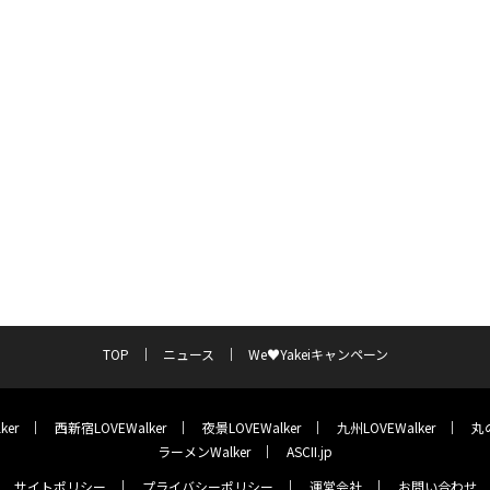
TOP
ニュース
We♥Yakeiキャンペーン
ker
西新宿LOVEWalker
夜景LOVEWalker
九州LOVEWalker
丸の
ラーメンWalker
ASCII.jp
サイトポリシー
プライバシーポリシー
運営会社
お問い合わせ