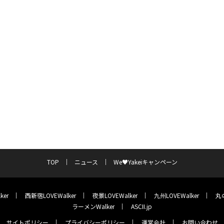
TOP
ニュース
We♥Yakeiキャンペーン
ker
西新宿LOVEWalker
夜景LOVEWalker
九州LOVEWalker
丸の
ラーメンWalker
ASCII.jp
サイトポリシー
プライバシーポリシー
運営会社
お問い合わせ