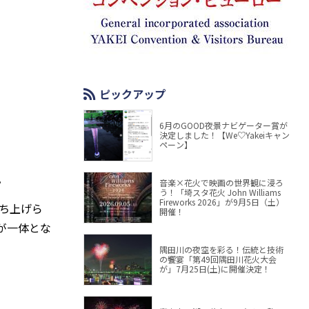
ピックアップ
6月のGOOD夜景ナビゲーター賞が
決定しました！【We♡Yakeiキャン
ペーン】
。
音楽×花火で映画の世界観に浸ろ
う！「埼スタ花火 John Williams
Fireworks 2026」が9月5日（土）
ち上げら
開催！
が一体とな
隅田川の夜空を彩る！伝統と技術
の饗宴「第49回隅田川花火大会
が」7月25日(土)に開催決定！