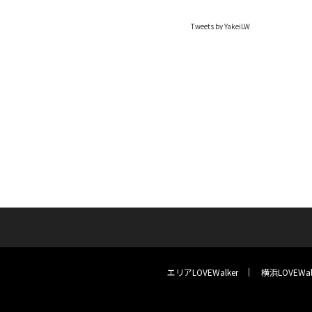
Tweets by YakeiLW
エリアLOVEWalker
横浜LOVEWal