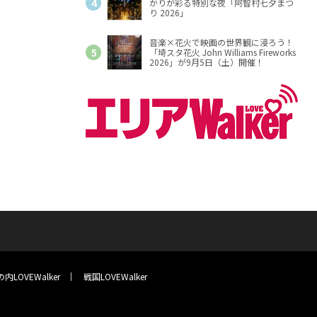
かりが彩る特別な夜「阿智村七夕まつ
り 2026」
音楽×花火で映画の世界観に浸ろう！
「埼スタ花火 John Williams Fireworks
2026」が9月5日（土）開催！
内LOVEWalker
戦国LOVEWalker