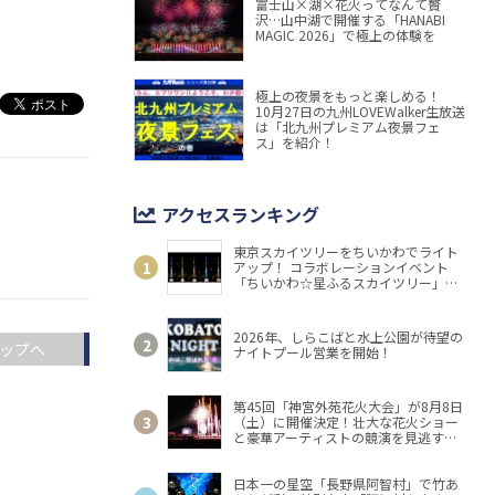
富士山×湖×花火ってなんて贅
沢…山中湖で開催する「HANABI
MAGIC 2026」で極上の体験を
極上の夜景をもっと楽しめる！
10月27日の九州LOVEWalker生放送
は「北九州プレミアム夜景フェ
ス」を紹介！
アクセスランキング
東京スカイツリーをちいかわでライト
アップ！ コラボレーションイベント
「ちいかわ☆星ふるスカイツリー」開
催
2026年、しらこばと水上公園が待望の
ップへ
ナイトプール営業を開始！
第45回「神宮外苑花火大会」が8月8日
（土）に開催決定！壮大な花火ショー
と豪華アーティストの競演を見逃す
な！
日本一の星空「長野県阿智村」で竹あ