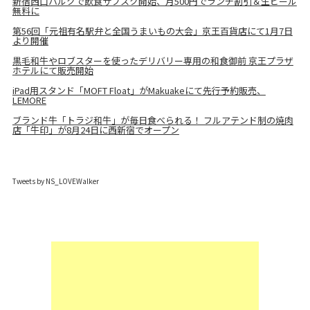
新宿西口ハルクで飲食サブスク開始、月500円でランチ割引＆生ビール
無料に
第56回「元祖有名駅弁と全国うまいもの大会」京王百貨店にて1月7日
より開催
黒毛和牛やロブスターを使ったデリバリー専用の和食御前 京王プラザ
ホテルにて販売開始
iPad用スタンド「MOFT Float」がMakuakeにて先行予約販売、
LEMORE
ブランド牛「トラジ和牛」が毎日食べられる！ フルアテンド制の焼肉
店「牛印」が8月24日に西新宿でオープン
Tweets by NS_LOVEWalker