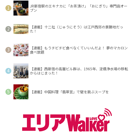
JR新宿駅のエキナカに「お茶漬け」「おにぎり」専門店オー
プン
【連載】十二社（じゅうにそう）は江戸西郊の景勝地だっ
た！
【連載】もうチビチビ食べなくていいんだよ！ 夢のマカロン
食べ放題
【連載】西新宿の高層ビル群は、1965年、淀橋浄水場の移転
からはじまった！
【連載】中国料理「翡翠宮」で壁を跳ぶスープを