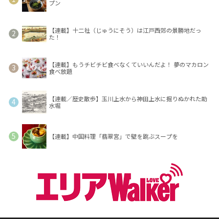
プン
【連載】十二社（じゅうにそう）は江戸西郊の景勝地だっ
た！
【連載】もうチビチビ食べなくていいんだよ！ 夢のマカロン
食べ放題
【連載／歴史散歩】玉川上水から神田上水に掘りぬかれた助
水堀
【連載】中国料理「翡翠宮」で壁を跳ぶスープを