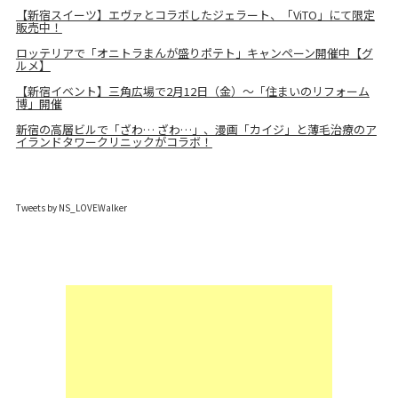
【新宿スイーツ】エヴァとコラボしたジェラート、「ViTO」にて限定
販売中！
ロッテリアで「オニトラまんが盛りポテト」キャンペーン開催中【グ
ルメ】
【新宿イベント】三角広場で2月12日（金）～「住まいのリフォーム
博」開催
新宿の高層ビルで「ざわ… ざわ…」、漫画「カイジ」と薄毛治療のア
イランドタワークリニックがコラボ！
Tweets by NS_LOVEWalker