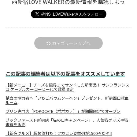
西新宿LOVE WALKERの最新情報を購読しよう
カテゴリートップへ
この記事の編集者は以下の記事をオススメしています
【新メニュー】チーズを限界までサンドした新商品！ サンフランシス
コ ケーブルカーコーヒーにて数量限定
献血の協力者へ「いちごバウムクーヘン」プレゼント、新宿西口献血
ルーム
プリン専門店「POPOCATE（ポポカテ）」が期間限定でオープン
ブックファースト新宿店「猫の日キャンペーン」、人気猫グッズや猫
書籍を販売
【新宿グルメ】超お値打ち！フカヒレ姿煮粥が1500円だぞ‼