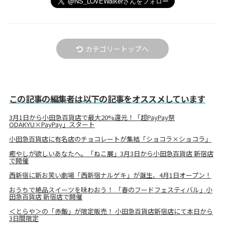
カテゴリートップへ
この記事の編集者は以下の記事をオススメしています
3月1日から小田急百貨店で最大20%還元！「超PayPay祭
ODAKYU×PayPay」スタート
小田急百貨店に有名店のチョコレートが集結「ショコラ×ショコラ」
癒やしが欲しいあなたへ。「ねこ展」3月3日から小田急百貨店 新宿店
で開催
西新宿に新お笑い劇場「西新宿ナルゲキ」が誕生、4月1日オープン！
おうちで絶品スイーツを味わおう！ 「春のフードフェスティバル」小
田急百貨店 新宿店で開催
＜とらや＞の「赤飯」が限定販売！ 小田急百貨店新宿店にて本日から
3日間限定