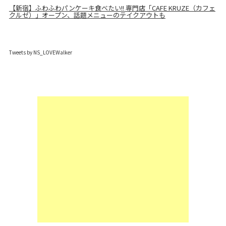
【新宿】ふわふわパンケーキ食べたい!! 専門店「CAFE KRUZE（カフェ
クルゼ）」オープン、話題メニューのテイクアウトも
Tweets by NS_LOVEWalker