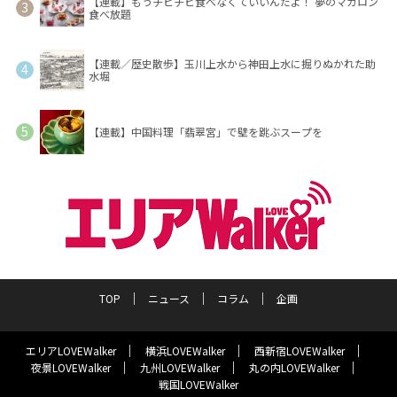
【連載】もうチビチビ食べなくていいんだよ！ 夢のマカロン
食べ放題
【連載／歴史散歩】玉川上水から神田上水に掘りぬかれた助
水堀
【連載】中国料理「翡翠宮」で壁を跳ぶスープを
TOP
ニュース
コラム
企画
エリアLOVEWalker
横浜LOVEWalker
西新宿LOVEWalker
夜景LOVEWalker
九州LOVEWalker
丸の内LOVEWalker
戦国LOVEWalker