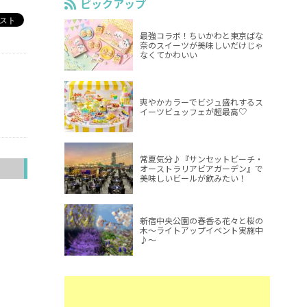
ピックアップ
最強コラボ！ちいかわと東京ばな
奈のスイーツが美味しいだけじゃ
なくてかわいい
爽やかカラーでビジュ盛れするス
イーツビュッフェが超最高♡
常夏気分♪『サンセットビーチ・
へ
オーストラリアビアガーデン』で
美味しいビールが飲みたい！
新宿中央公園の春香る花々と桜の
木～ライトアップイベント実施中
♪～