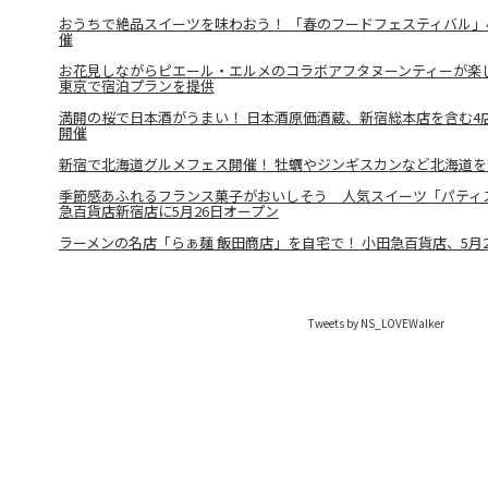
おうちで絶品スイーツを味わおう！ 「春のフードフェスティバル」
催
お花見しながらピエール・エルメのコラボアフタヌーンティーが楽し
東京で宿泊プランを提供
満開の桜で日本酒がうまい！ 日本酒原価酒蔵、新宿総本店を含む4
開催
新宿で北海道グルメフェス開催！ 牡蠣やジンギスカンなど北海道
季節感あふれるフランス菓子がおいしそう 人気スイーツ「パティス
急百貨店新宿店に5月26日オープン
ラーメンの名店「らぁ麺 飯田商店」を自宅で！ 小田急百貨店、5月
Tweets by NS_LOVEWalker