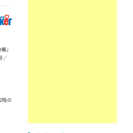
赤飯」
号／
2階の