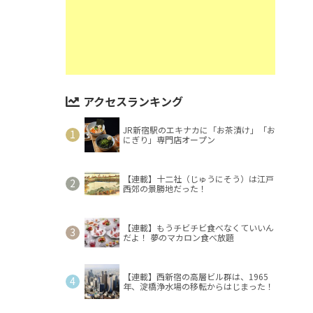
アクセスランキング
JR新宿駅のエキナカに「お茶漬け」「お
にぎり」専門店オープン
【連載】十二社（じゅうにそう）は江戸
西郊の景勝地だった！
【連載】もうチビチビ食べなくていいん
だよ！ 夢のマカロン食べ放題
【連載】西新宿の高層ビル群は、1965
年、淀橋浄水場の移転からはじまった！