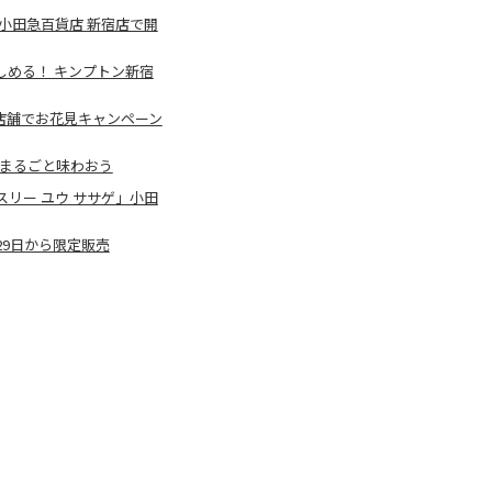
小田急百貨店 新宿店で開
める！ キンプトン新宿
店舗でお花見キャンペーン
をまるごと味わおう
リー ユウ ササゲ」小田
29日から限定販売