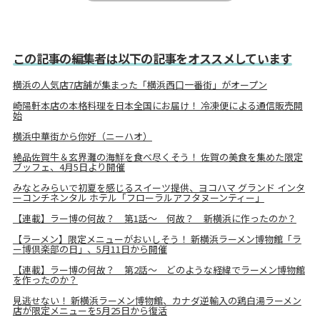
この記事の編集者は以下の記事をオススメしています
横浜の人気店7店舗が集まった「横浜西口一番街」がオープン
崎陽軒本店の本格料理を日本全国にお届け！ 冷凍便による通信販売開
始
横浜中華街から你好（ニーハオ）
絶品佐賀牛＆玄界灘の海鮮を食べ尽くそう！ 佐賀の美食を集めた限定
ブッフェ、4月5日より開催
みなとみらいで初夏を感じるスイーツ提供、ヨコハマ グランド インタ
ーコンチネンタル ホテル「フローラルアフタヌーンティー」
【連載】ラー博の何故？ 第1話～ 何故？ 新横浜に作ったのか？
【ラーメン】限定メニューがおいしそう！ 新横浜ラーメン博物館「ラ
ー博倶楽部の日」、5月11日から開催
【連載】ラー博の何故？ 第2話～ どのような経緯でラーメン博物館
を作ったのか？
見逃せない！ 新横浜ラーメン博物館、カナダ逆輸入の鶏白湯ラーメン
店が限定メニューを5月25日から復活