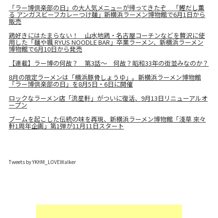
「ラー博倶楽部の日」の大人気メニューが帰ってきたぞ 「鰹だし薫
る アンガスビーフカレーつけ麺」新横浜ラーメン博物館で6月1日から
販売
鶏好きにはたまらない！ 山水地鶏・名古屋コーチンなどを贅沢に使
用した「麺や颯 RYUS NOODLE BAR」卒業ラーメン、新横浜ラーメン
博物館で6月10日から発売
【連載】ラー博の何故？ 第3話～ 何故？昭和33年の街並みなのか？
8月の限定ラーメンは「横浜豚骨しょうゆ」。新横浜ラーメン博物館
「ラー博倶楽部の日」を8月5日・6日に開催
ロックなラーメン店「流星軒」がついに復活、9月13日リニューアルオ
ープン
ブームを起こした伝統の味を再現、新横浜ラーメン博物館「淺草 來々
軒1周年企画」第1弾が11月11日スタート
Tweets by YKHM_LOVEWalker