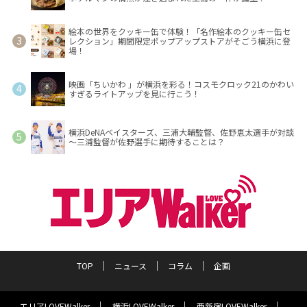
絵本の世界をクッキー缶で体験！「名作絵本のクッキー缶セ
レクション」期間限定ポップアップストアがそごう横浜に登
場！
映画「ちいかわ 」が横浜を彩る！コスモクロック21のかわい
すぎるライトアップを見に行こう！
横浜DeNAベイスターズ、三浦大輔監督、佐野恵太選手が対談
～三浦監督が佐野選手に期待することは？
TOP
ニュース
コラム
企画
エリアLOVEWalker
横浜LOVEWalker
西新宿LOVEWalker