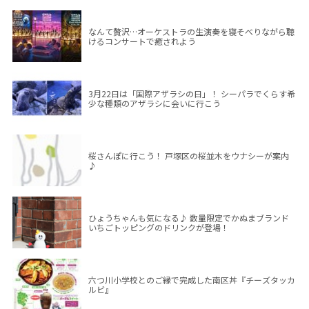
なんて贅沢…オーケストラの生演奏を寝そべりながら聴
けるコンサートで癒されよう
3月22日は「国際アザラシの日」！ シーパラでくらす希
少な種類のアザラシに会いに行こう
桜さんぽに行こう！ 戸塚区の桜並木をウナシーが案内
♪
ひょうちゃんも気になる♪ 数量限定でかぬまブランド
いちごトッピングのドリンクが登場！
六つ川小学校とのご縁で完成した南区丼『チーズタッカ
ルビ』