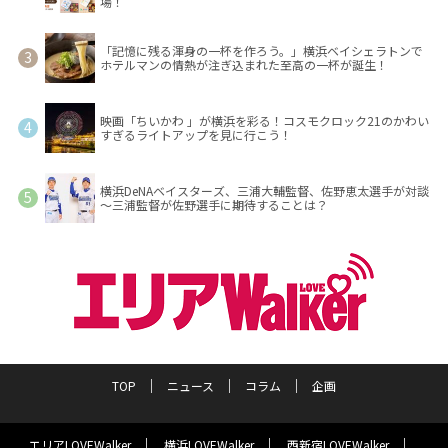
場！
「記憶に残る渾身の一杯を作ろう。」横浜ベイシェラトンで
ホテルマンの情熱が注ぎ込まれた至高の一杯が誕生！
映画「ちいかわ 」が横浜を彩る！コスモクロック21のかわい
すぎるライトアップを見に行こう！
横浜DeNAベイスターズ、三浦大輔監督、佐野恵太選手が対談
～三浦監督が佐野選手に期待することは？
TOP
ニュース
コラム
企画
エリアLOVEWalker
横浜LOVEWalker
西新宿LOVEWalker