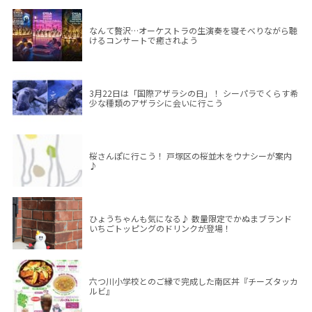
なんて贅沢…オーケストラの生演奏を寝そべりながら聴
けるコンサートで癒されよう
3月22日は「国際アザラシの日」！ シーパラでくらす希
少な種類のアザラシに会いに行こう
桜さんぽに行こう！ 戸塚区の桜並木をウナシーが案内
♪
ひょうちゃんも気になる♪ 数量限定でかぬまブランド
いちごトッピングのドリンクが登場！
六つ川小学校とのご縁で完成した南区丼『チーズタッカ
ルビ』