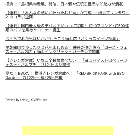
横浜で「島根県物産展」開催、日本酒や伝統工芸品など魅力が満載！
【連載】「みんなの願いが叶ったお弁当」が完成!! ～横浜マリンタワー
とのコラボ企画
【連載】国内最大級のデパ地下がついに完成！ 約40ブランド･約500種
類のパンを集めたコーナー誕生
おうちでお花見はいかが？ そごう横浜店「さくらスイーツ特集」
早朝開園でゆったりと花を楽しめる！ 薔薇が咲き誇る「ローズ・フェ
スティバル2021」横浜イングリッシュガーデンで開催
【赤レンガ倉庫】いちご全種類食べたい！ 「ヨコハマストロベリーフ
ェスティバルプチ」4月24日より開催
夏だ！ BBQだ！ 横浜赤レンガ倉庫へ！ 「RED BRICK PARK with BBQ
Garden」7月22日～8月29日開催
Tweets by YKHM_LOVEWalker