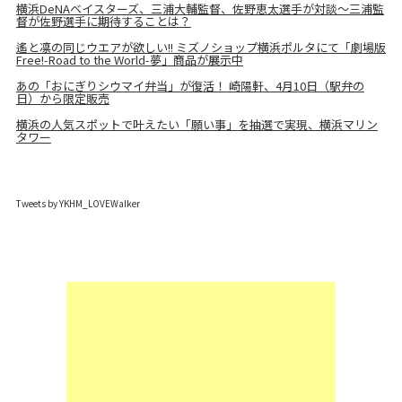
横浜DeNAベイスターズ、三浦大輔監督、佐野恵太選手が対談～三浦監
督が佐野選手に期待することは？
遙と凛の同じウエアが欲しい!! ミズノショップ横浜ポルタにて「劇場版
Free!-Road to the World-夢」商品が展示中
あの「おにぎりシウマイ弁当」が復活！ 崎陽軒、4月10日（駅弁の
日）から限定販売
横浜の人気スポットで叶えたい「願い事」を抽選で実現、横浜マリン
タワー
Tweets by YKHM_LOVEWalker