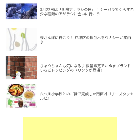
3月22日は「国際アザラシの日」！ シーパラでくらす希
少な種類のアザラシに会いに行こう
桜さんぽに行こう！ 戸塚区の桜並木をウナシーが案内
♪
ひょうちゃんも気になる♪ 数量限定でかぬまブランド
いちごトッピングのドリンクが登場！
六つ川小学校とのご縁で完成した南区丼『チーズタッカ
ルビ』