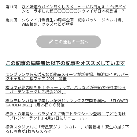
ひと味違うパイン尽くしのメニューがお目見え！ 台湾パイ
第11回
ンとコラボした超〇〇〇〇〇〇シウマイが日本初登場！？
シウマイ弁当誕生70周年企画 記念パッケージのお弁当、
第10回
WEB投票、グッズなどが登場
この連載の一覧へ
この記事の編集者は以下の記事をオススメしています
モンブランやあんぱんなど絶品スイーツが新登場、横浜ロイヤルパー
クホテルが「桜フェア 2021」開催
横浜で花見の続きを！ チューリップ、バラなどが季節で移り変わる
「ガーデンネックレス横浜2021」
横浜赤レンガ倉庫で美しい花畑とリラックス空間を演出、「FLOWER
GARDEN 2021」3月26日から開催
横浜・八景島シーパラダイスに新アトラクション登場！ 子ども向け
「プレジャーランド」4月27日にリニューアル
横浜スタジアムに「青星寮グリーンカレー」が新登場！ 寮生の撮り下
ろし写真が1枚もらえるぞ