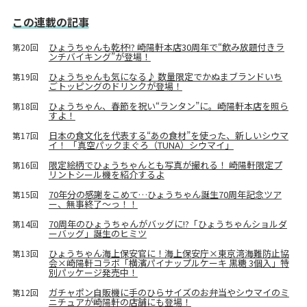
この連載の記事
ひょうちゃんも乾杯!? 崎陽軒本店30周年で“飲み放題付きラ
第20回
ンチバイキング”が登場！
ひょうちゃんも気になる♪ 数量限定でかぬまブランドいち
第19回
ごトッピングのドリンクが登場！
ひょうちゃん、春節を祝い“ランタン”に。崎陽軒本店を照ら
第18回
すよ！
日本の食文化を代表する“あの食材”を使った、新しいシウマ
第17回
イ！ 「真空パックまぐろ（TUNA）シウマイ」
限定絵柄でひょうちゃんとも写真が撮れる！ 崎陽軒限定プ
第16回
リントシール機を紹介するよ
70年分の感謝をこめて…ひょうちゃん誕生70周年記念ツア
第15回
ー、無事終了〜っ！！
70周年のひょうちゃんがバッグに!?「ひょうちゃんショルダ
第14回
ーバッグ」誕生のヒミツ
ひょうちゃん海上保安官に！海上保安庁×東京湾海難防止協
第13回
会×崎陽軒コラボ「横濱パイナップルケーキ 黒糖 3個入」特
別パッケージ発売中！
ガチャポン自販機に手のひらサイズのお弁当やシウマイのミ
第12回
ニチュアが崎陽軒の店舗にも登場！