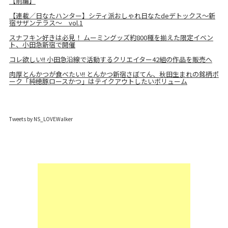
【前編】
【連載／日なたハンター】シティ派おしゃれ日なたdeデトックス～新
宿サザンテラス～ vol.1
スナフキン好きは必見！ ムーミングッズ約800種を揃えた限定イベン
ト、小田急新宿で開催
コレ欲しい!! 小田急沿線で活動するクリエイター42組の作品を販売へ
肉厚とんかつが食べたい!! とんかつ新宿さぼてん、秋田生まれの銘柄ポ
ーク「純穂豚ロースかつ」はテイクアウトしたいボリューム
Tweets by NS_LOVEWalker