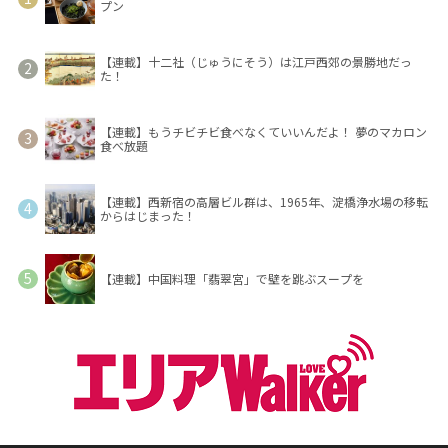
プン
【連載】十二社（じゅうにそう）は江戸西郊の景勝地だっ
た！
【連載】もうチビチビ食べなくていいんだよ！ 夢のマカロン
食べ放題
【連載】西新宿の高層ビル群は、1965年、淀橋浄水場の移転
からはじまった！
【連載】中国料理「翡翠宮」で壁を跳ぶスープを