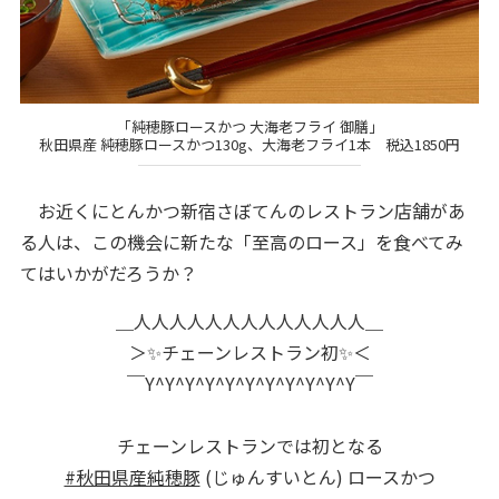
「純穂豚ロースかつ 大海老フライ 御膳」
秋田県産 純穂豚ロースかつ130g、大海老フライ1本 税込1850円
お近くにとんかつ新宿さぼてんのレストラン店舗があ
る人は、この機会に新たな「至高のロース」を食べてみ
てはいかがだろうか？
＿人人人人人人人人人人人人人＿
＞✨チェーンレストラン初✨＜
￣Y^Y^Y^Y^Y^Y^Y^Y^Y^Y^Y￣
チェーンレストランでは初となる
#秋田県産純穂豚
(じゅんすいとん) ロースかつ