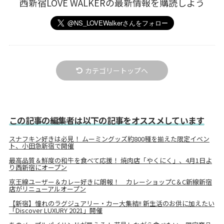
西新宿LOVE WALKERの最新情報を購読しよう
カテゴリートップへ
この記事の編集者は以下の記事をオススメしています
スナフキン好きは必見！ ムーミングッズ約800種を揃えた限定イベン
ト、小田急新宿で開催
最高品質＆鮮度の和牛を食べて応援！ 焼肉店「やくにく」、4月1日よ
り西新宿にオープン
京王線ユーザー＆カレー好きに朗報！ カレーショップC＆C新線新宿
店がリニューアルオープン
【新宿】憧れのラグジュアリー・カー大集結!! 新生活のお供に加えたい
「Discover LUXURY 2021」開催