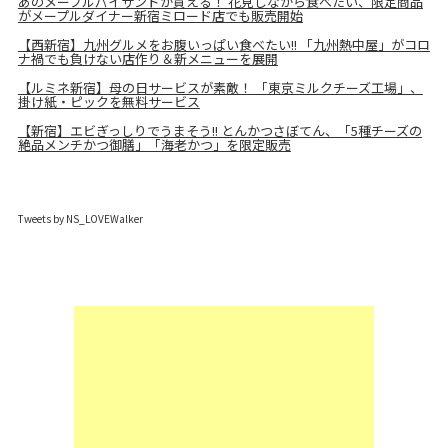
あのメープルパイサンドが買える！ 花見しながら食べたい、限定商品
がメープルダイナー新宿ミロード店でも販売開始
【西新宿】九州グルメをお腹いっぱい食べたい!! 「九州熱中屋」がコロ
ナ禍でも負けない店作り＆新メニューを展開
【ルミネ新宿】母の日サービスが素敵！ 「東京ミルクチーズ工場」、
掛け紙・ピックを無料サービス
【新宿】エビぎっしりでうまそう!! とんかつさぼてん、「5種チーズの
絶品メンチかつ御膳」「海老かつ」を限定販売
Tweets by NS_LOVEWalker