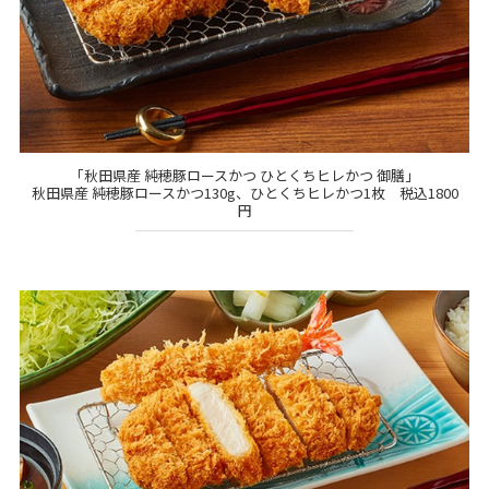
「秋田県産 純穂豚ロースかつ ひとくちヒレかつ 御膳」
秋田県産 純穂豚ロースかつ130g、ひとくちヒレかつ1枚 税込1800
円