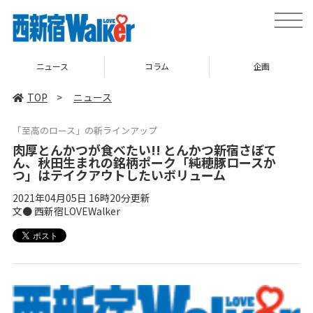
toggle
naviga
ニュース
コラム
企画
TOP
>
ニュース
「至高のロース」の新ラインアップ
肉厚とんかつが食べたい!! とんかつ新宿さぼて
ん、秋田生まれの銘柄ポーク「純穂豚ロースか
つ」はテイクアウトしたいボリューム
2021年04月05日 16時20分更新
文● 西新宿LOVEWalker