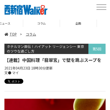
toggle
naviga
コラム
企画
TOP
TOP
>
コラム
ホテルマン直伝！ハイアット リージェンシー 東京
第5回
のツウな過ごし方
【連載】中国料理「翡翠宮」で壁を跳ぶスープを
2021年04月23日 18時30分更新
文● マイ