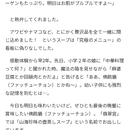
ーゲンもたっぷり。明日はお肌がプルプルですよ～」
と熱弁してくれました。
アワビやナマコなど、とにかく贅沢品を全て一緒に閉
じ込めました！ というスープは「究極のメニュー」の
看板に偽りなしでした。
感動体験から早2年。先日、小学２年の娘に「中華料理
って何？」と聞かれた時、魔法の箱を見せながら「麻婆
豆腐とか回鍋肉とかだよ」と告げると「ああ、佛跳牆
（ファッチューチョン）とかね～」。幼い子供にも強烈
な記憶を刻むとは…。
今日も明日も味わいたいけど、ぜひとも最後の晩餐に
賞味したい佛跳牆（ファッチューチョン）。「翡翠宮」
では「山海珍味の壺蒸しスープ」という名前でお出しし
ています。