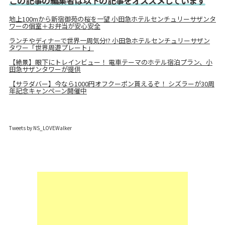
この記事の編集者は以下の記事をオススメしています
地上100mから新宿御苑の桜を一望 小田急ホテルセンチュリーサザンタ
ワーの個室＋お弁当が安心安全
ランチやディナーで世界一周気分!? 小田急ホテルセンチュリーサザン
タワー「世界周遊プレート」
【絶景】眼下にトレインビュー！ 電車テーマのホテル宿泊プラン、小
田急サザンタワーが提供
【サラダバー】今なら1000円オフクーポン貰えるぞ！ シズラーが30周
年記念キャンペーン開催中
Tweets by NS_LOVEWalker