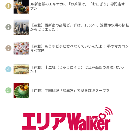
JR新宿駅のエキナカに「お茶漬け」「おにぎり」専門店オー
プン
【連載】西新宿の高層ビル群は、1965年、淀橋浄水場の移転
からはじまった！
【連載】もうチビチビ食べなくていいんだよ！ 夢のマカロン
食べ放題
【連載】十二社（じゅうにそう）は江戸西郊の景勝地だっ
た！
【連載】中国料理「翡翠宮」で壁を跳ぶスープを