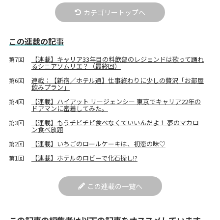
カテゴリートップへ
この連載の記事
【連載】キャリア33年目の料飲部のレジェンドは歌って踊れ
第7回
るシニアソムリエ？（最終回）
連載：【新宿／ホテル通】仕事終わりに少しの贅沢「お部屋
第6回
飲みプラン」
【連載】ハイアット リージェンシー 東京でキャリア22年の
第4回
ドアマンに密着してみた。
【連載】もうチビチビ食べなくていいんだよ！ 夢のマカロ
第3回
ン食べ放題
【連載】いちごのロールケーキは、初恋の味♡
第2回
【連載】ホテルのロビーで化石探し!?
第1回
この連載の一覧へ