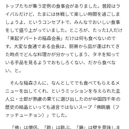
トップたちが集う定例の食事会がありました。普段はラ
イバルだけど、たまには休戦して楽しい時間を過ごしま
しょうよ、というコンセプトで、みんなでおいしい食事
をして盛り上がっていました。ところが、たった1人だけ
「東起デパートの稲森会長」だけは何も食べないので
す。大変な食通である会長は、厨房から皿が運ばれてき
た時点でどんな料理かが分かってしまう、タネを知って
いる手品を見るようでおもしろくない、だから食べな
い、と。
そんな稲森さんに、なんとしてでも食べてもらえるメ
ニューを出してくれ、というミッションを与えられた主
人公・士郎が熟慮の果てに選び出したのが中国四千年の
歴史の結晶といっても過言ではないスープ「佛跳牆（フ
ァッチューチョン）」でした。
「佛」は僧侶、「跳」は跳ぶ、「牆」は壁を意味しま