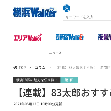
コラム
TOP
>
コラム
>
【連載】83太郎おすすめ！ 港南
横浜18区の魅力を伝え隊！
第1回
【連載】83太郎おす
2021年05月13日 10時00分更新