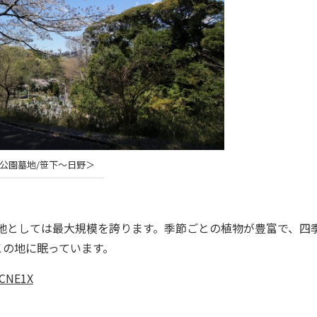
公園墓地/笹下～日野＞
墓地としては最大規模を誇ります。季節ごとの植物が豊富で、四
この地に眠っています。
3sCNE1X