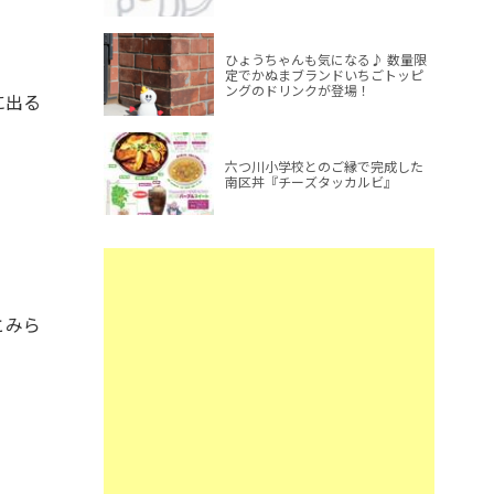
ひょうちゃんも気になる♪ 数量限
定でかぬまブランドいちごトッピ
ングのドリンクが登場！
に出る
六つ川小学校とのご縁で完成した
。
南区丼『チーズタッカルビ』
とみら