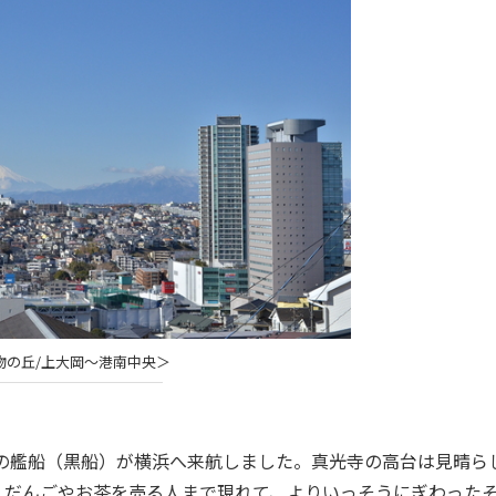
物の丘/上大岡～港南中央＞
カの艦船（黒船）が横浜へ来航しました。真光寺の高台は見晴ら
。だんごやお茶を売る人まで現れて、よりいっそうにぎわった