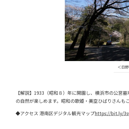
＜日野
【解説】1933（昭和８）年に開園し、横浜市の公営
の自然が楽しめます。昭和の歌姫・美空ひばりさんも
◆アクセス 港南区デジタル観光マップ
https://bit.ly/