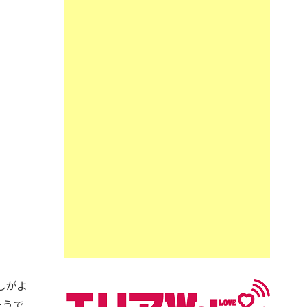
しがよ
そうで