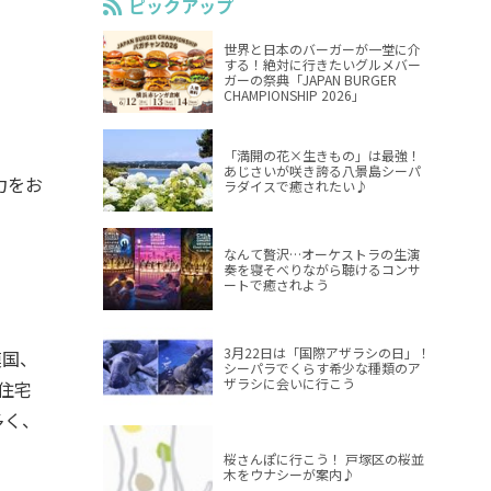
ピックアップ
世界と日本のバーガーが一堂に介
する！絶対に行きたいグルメバー
ガーの祭典「JAPAN BURGER
CHAMPIONSHIP 2026」
「満開の花×生きもの」は最強！
あじさいが咲き誇る八景島シーパ
力をお
ラダイスで癒されたい♪
なんて贅沢…オーケストラの生演
奏を寝そべりながら聴けるコンサ
ートで癒されよう
3月22日は「国際アザラシの日」！
模国、
シーパラでくらす希少な種類のア
ザラシに会いに行こう
住宅
多く、
桜さんぽに行こう！ 戸塚区の桜並
木をウナシーが案内♪