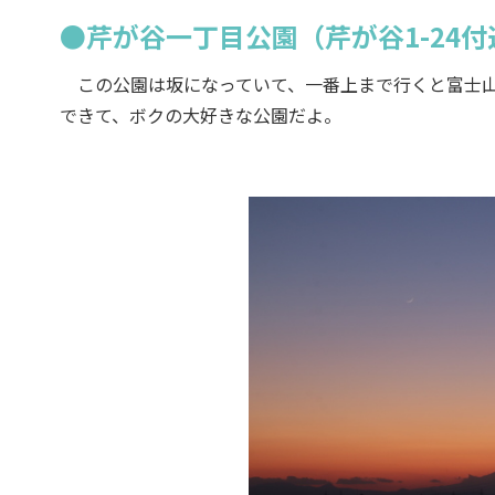
●芹が谷一丁目公園（芹が谷1-24付
この公園は坂になっていて、一番上まで行くと富士山
できて、ボクの大好きな公園だよ。