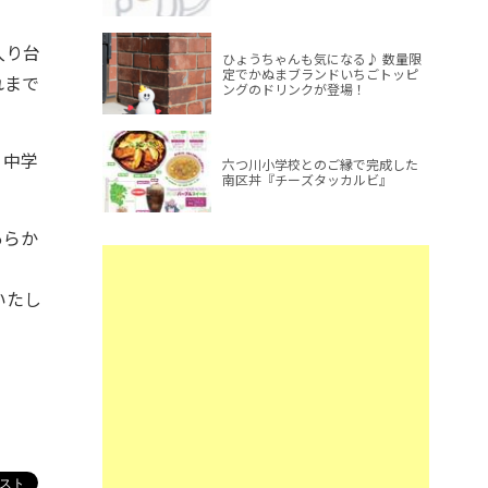
入り台
ひょうちゃんも気になる♪ 数量限
定でかぬまブランドいちごトッピ
れまで
ングのドリンクが登場！
・中学
六つ川小学校とのご縁で完成した
南区丼『チーズタッカルビ』
あらか
いたし