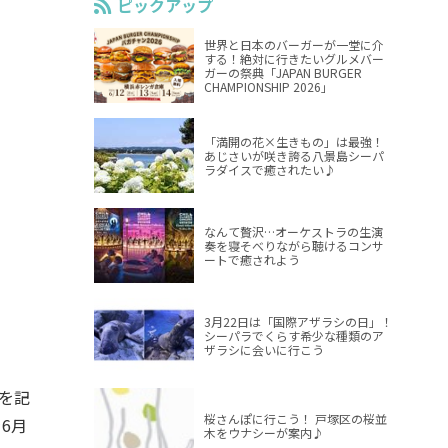
ピックアップ
世界と日本のバーガーが一堂に介
する！絶対に行きたいグルメバー
ガーの祭典「JAPAN BURGER
CHAMPIONSHIP 2026」
「満開の花×生きもの」は最強！
あじさいが咲き誇る八景島シーパ
ラダイスで癒されたい♪
なんて贅沢…オーケストラの生演
奏を寝そべりながら聴けるコンサ
ートで癒されよう
3月22日は「国際アザラシの日」！
シーパラでくらす希少な種類のア
ザラシに会いに行こう
を記
桜さんぽに行こう！ 戸塚区の桜並
6月
木をウナシーが案内♪