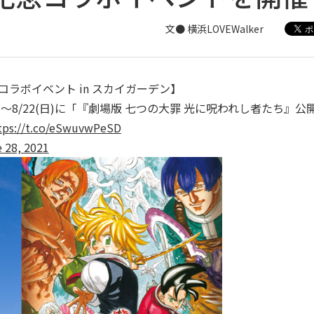
文● 横浜LOVEWalker
ラボイベント in スカイガーデン】
～8/22(⽇)に「『劇場版 七つの⼤罪 光に呪われし者たち』公
tps://t.co/eSwuvwPeSD
 28, 2021