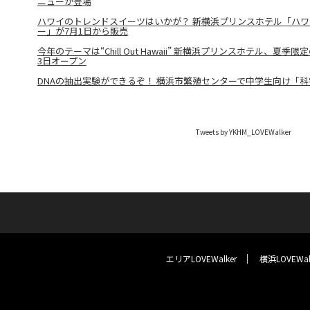
ニューが登場
ハワイのトレンドスイーツはいかが？ 新横浜プリンスホテル「ハワ
ー」が7月1日から販売
今年のテーマは“Chill Out Hawaii” 新横浜プリンスホテル、夏
3日オープン
DNAの抽出実験ができるぞ！ 横浜市繁殖センターで中学生向け「科
Tweets by YKHM_LOVEWalker
エリアLOVEWalker
横浜LOVEWal