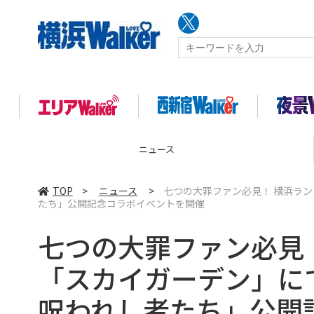
ニュース
TOP
>
ニュース
>
七つの大罪ファン必見！ 横浜ラン
たち」公開記念コラボイベントを開催
七つの大罪ファン必見
「スカイガーデン」にて
呪われし者たち」公開