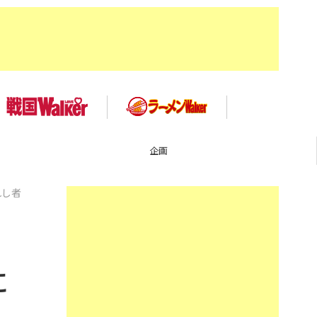
企画
れし者
ー
に