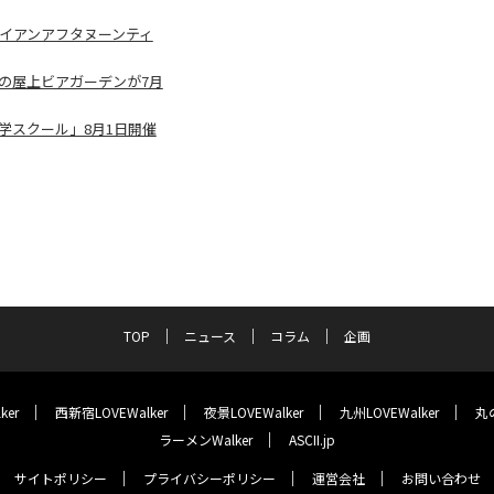
イアンアフタヌーンティ
季限定の屋上ビアガーデンが7月
学スクール」8月1日開催
TOP
ニュース
コラム
企画
ker
西新宿LOVEWalker
夜景LOVEWalker
九州LOVEWalker
丸の
ラーメンWalker
ASCII.jp
サイトポリシー
プライバシーポリシー
運営会社
お問い合わせ