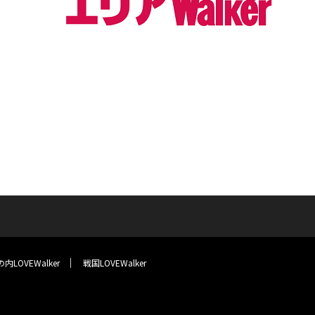
内LOVEWalker
戦国LOVEWalker