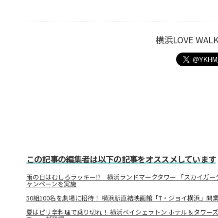
横浜LOVE W
この記事の編集者は以下の記事をオススメしています
雨の日はむしろラッキー⁉ 横浜ランドマークタワー 「スカイガー
ャンペーンを実施
50組100名を劇場に招待！ 横浜駅直結映画館「T・ジョイ横浜」開
夏はピリ辛料理で乗り切れ！ 横浜ベイシェラトン ホテル＆タワー