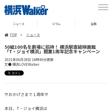
toggle
naviga
ニュース
コラム
企画
TOP
>
ニュース
50組100名を劇場に招待！ 横浜駅直結映画館
「T・ジョイ横浜」開業1周年記念キャンペーン
2021年06月28日 16時40分更新
文● 横浜LOVEWalker
🎊おかげさまで１周年🎊
本日、T・ジョイ横浜は