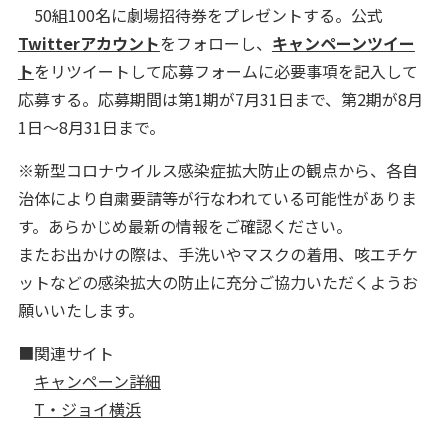
50組100名に劇場招待券をプレゼントする。公式
Twitterアカウント
をフォローし、
キャンペーンツイー
ト
をリツイートして応募フォームに必要事項を記入して
応募する。応募期間は第1期が7月31日まで、第2期が8月
1日～8月31日まで。
※新型コロナウイルス感染症拡大防止の観点から、各自
治体により自粛要請等が行なわれている可能性がありま
す。あらかじめ最新の情報をご確認ください。
またお出かけの際は、手洗いやマスクの着用、咳エチケ
ットなどの感染拡大の防止に充分ご協力いただくようお
願いいたします。
■関連サイト
キャンペーン詳細
T・ジョイ横浜