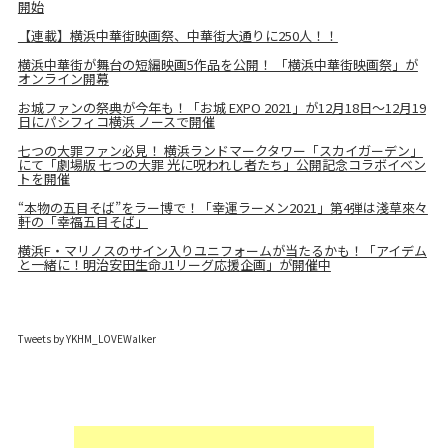
開始
【連載】横浜中華街映画祭、中華街大通りに250人！！
横浜中華街が舞台の短編映画5作品を公開！ 「横浜中華街映画祭」が
オンライン開幕
お城ファンの祭典が今年も！「お城 EXPO 2021」が12月18日～12月19
日にパシフィコ横浜 ノースで開催
七つの大罪ファン必見！ 横浜ランドマークタワー「スカイガーデン」
にて「劇場版 七つの大罪 光に呪われし者たち」公開記念コラボイベン
トを開催
“本物の五目そば”をラー博で！「幸運ラーメン2021」第4弾は淺草來々
軒の「幸福五目そば」
横浜F・マリノスのサイン入りユニフォームが当たるかも！「アイデム
と一緒に！明治安田生命J1リーグ応援企画」が開催中
Tweets by YKHM_LOVEWalker