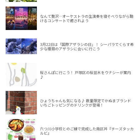
なんて贅沢…オーケストラの生演奏を寝そべりながら聴
けるコンサートで癒されよう
3月22日は「国際アザラシの日」！ シーパラでくらす希
少な種類のアザラシに会いに行こう
桜さんぽに行こう！ 戸塚区の桜並木をウナシーが案内
♪
ひょうちゃんも気になる♪ 数量限定でかぬまブランド
いちごトッピングのドリンクが登場！
六つ川小学校とのご縁で完成した南区丼『チーズタッカ
ルビ』