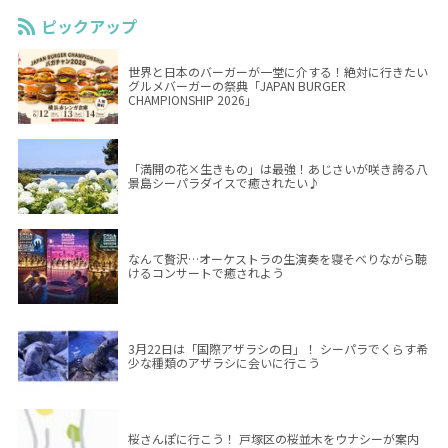
ピックアップ
世界と日本のバーガーが一堂に介する！絶対に行きたい
グルメバーガーの祭典「JAPAN BURGER
CHAMPIONSHIP 2026」
「満開の花×生きもの」は最強！あじさいが咲き誇る八
景島シーパラダイスで癒されたい♪
なんて贅沢…オーケストラの生演奏を寝そべりながら聴
けるコンサートで癒されよう
3月22日は「国際アザラシの日」！ シーパラでくらす希
少な種類のアザラシに会いに行こう
桜さんぽに行こう！ 戸塚区の桜並木をウナシーが案内