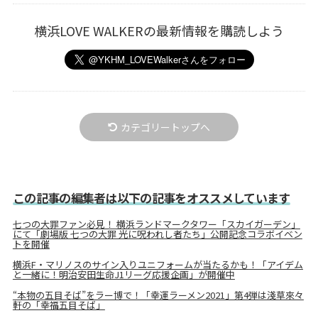
横浜LOVE WALKERの最新情報を購読しよう
カテゴリートップへ
この記事の編集者は以下の記事をオススメしています
七つの大罪ファン必見！ 横浜ランドマークタワー「スカイガーデン」
にて「劇場版 七つの大罪 光に呪われし者たち」公開記念コラボイベン
トを開催
横浜F・マリノスのサイン入りユニフォームが当たるかも！「アイデム
と一緒に！明治安田生命J1リーグ応援企画」が開催中
“本物の五目そば”をラー博で！「幸運ラーメン2021」第4弾は淺草來々
軒の「幸福五目そば」