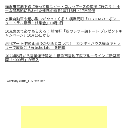
横浜市営地下鉄に乗って横浜ビー・コルセアーズの応援に行こう！ ホ
ーム開幕節にあわせた連携企画を10月16日・17日開催
水素自動車や超小型EVがやってくる！ 横浜元町「TOYOTAカーボンニ
ュートラル展示・試乗会」10月9日
10点集めて必ずもらえる！ 崎陽軒「秋のレザー調トート プレゼントキ
ャンペーン」10月15日から
現代アート作家 山田ゆかり氏とコラボ！ カンディハウス横浜ギャラ
リーで展覧会「Artistic Life」を開催
2022年5月から営業運行開始！ 横浜市営地下鉄ブルーラインに新型車
両「4000形」が導入
Tweets by YKHM_LOVEWalker