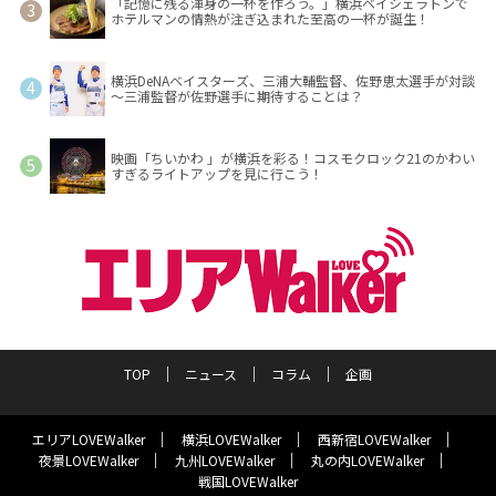
「記憶に残る渾身の一杯を作ろう。」横浜ベイシェラトンで
ホテルマンの情熱が注ぎ込まれた至高の一杯が誕生！
横浜DeNAベイスターズ、三浦大輔監督、佐野恵太選手が対談
～三浦監督が佐野選手に期待することは？
映画「ちいかわ 」が横浜を彩る！コスモクロック21のかわい
すぎるライトアップを見に行こう！
TOP
ニュース
コラム
企画
エリアLOVEWalker
横浜LOVEWalker
西新宿LOVEWalker
夜景LOVEWalker
九州LOVEWalker
丸の内LOVEWalker
戦国LOVEWalker