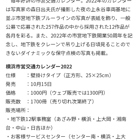
毎年好評の市営交通カレンダー。2022年のカレンダー
は写真家の森日出夫氏が撮影した夜の上永谷車両基地に
並ぶ市営地下鉄ブルーラインの写真が表紙を飾り、一般
公募で応募された257作品の中から採用された12作品が
各月を彩る。また、2022年の市営地下鉄開業50周年を記
念し、地下鉄をクレーンで吊り上げる日頃見ることので
きないダイナミックな保守点検の写真も掲載。
横浜市営交通カレンダー2022
仕様 ：壁掛けタイプ（正方形、25×25cm）
発売 ：10月15日
価格 ：1000円（ウェブ販売では1300円）
販売数 ：1700冊（売り切れ次第終了）
販売場所：
・地下鉄12駅事務室（あざみ野・横浜・上大岡・湘南
台・中山・日吉ほか）
・お客様サービスセンター（センター南・横浜・上大