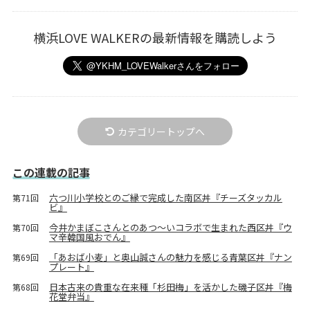
横浜LOVE WALKERの最新情報を購読しよう
カテゴリートップへ
この連載の記事
六つ川小学校とのご縁で完成した南区丼『チーズタッカル
第71回
ビ』
今井かまぼこさんとのあつ～いコラボで生まれた西区丼『ウ
第70回
マ辛韓国風おでん』
「あおば小麦」と奥山誠さんの魅力を感じる青葉区丼『ナン
第69回
プレート』
日本古来の貴重な在来種「杉田梅」を活かした磯子区丼『梅
第68回
花堂弁当』