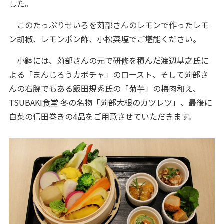
した。
このたっぷりせいろを苅部さんのレモンで作ったレモ
ン胡椒、レモンポン酢、小松菜塩でご堪能ください。
小鉢には、苅部さんの元で研修を積んだ渡辺基之氏に
よる「まんじろうカボチャ」のロースト、そして苅部さ
んの右腕でもある飯田規秀氏の「菊芋」の梅肉和え、
TSUBAKI食堂 冬の名物「苅部大根のカツレツ」、最後に
白菜の信田巻きの4品をご用意させていただきます。