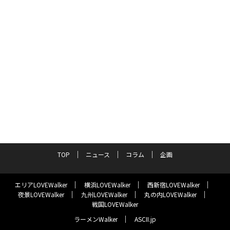
TOP
ニュース
コラム
企画
エリアLOVEWalker
横浜LOVEWalker
西新宿LOVEWalker
夜景LOVEWalker
九州LOVEWalker
丸の内LOVEWalker
戦国LOVEWalker
ラーメンWalker
ASCII.jp