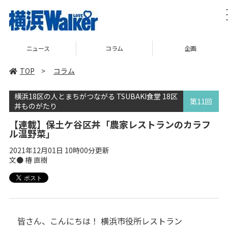
ニュース
コラム
企画
TOP
>
コラム
横浜18区の人とまちがつながる TSUBAKI食堂 18区
第11回
丼ものがたり
【連載】保土ケ谷区丼「農家レストランのカラフ
ル温野菜」
2021年12月01日 10時00分更新
文● 椿 直樹
皆さん、こんにちは！ 横浜市役所レストラン