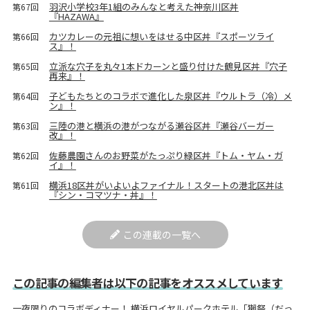
羽沢小学校3年1組のみんなと考えた神奈川区丼
第67回
『HAZAWA』
カツカレーの元祖に想いをはせる中区丼『スポーツライ
第66回
ス』！
立派な穴子を丸々1本ドカーンと盛り付けた鶴見区丼『穴子
第65回
再来』！
子どもたちとのコラボで進化した泉区丼『ウルトラ（冷）メ
第64回
ン』！
三陸の港と横浜の港がつながる瀬谷区丼『瀬谷バーガー
第63回
改』！
佐藤農園さんのお野菜がたっぷり緑区丼『トム・ヤム・ガ
第62回
イ』！
横浜18区丼がいよいよファイナル！スタートの港北区丼は
第61回
『シン・コマツナ・丼』！
この連載の一覧へ
この記事の編集者は以下の記事をオススメしています
一夜限りのコラボディナー！ 横浜ロイヤルパークホテル「獺祭（だっ