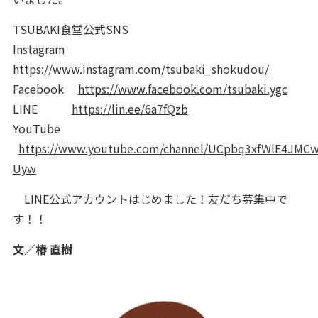
TSUBAKI食堂公式SNS
Instagram
https://www.instagram.com/tsubaki_shokudou/
Facebook
https://www.facebook.com/tsubaki.ygc
LINE
https://lin.ee/6a7fQzb
YouTube
https://www.youtube.com/channel/UCpbq3xfWlE4JMC
Uyw
LINE公式アカウントはじめました！友だち募集中で
す！！
文／椿 直樹