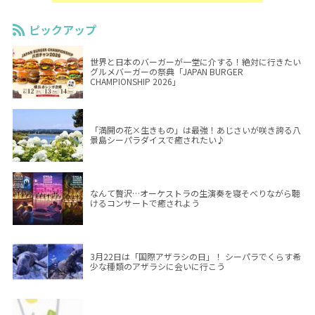
ピックアップ
世界と日本のバーガーが一堂に介する！絶対に行きたい
グルメバーガーの祭典「JAPAN BURGER
CHAMPIONSHIP 2026」
「満開の花×生きもの」は最強！あじさいが咲き誇る八
景島シーパラダイスで癒されたい♪
なんて贅沢…オーケストラの生演奏を寝そべりながら聴
けるコンサートで癒されよう
3月22日は「国際アザラシの日」！ シーパラでくらす希
少な種類のアザラシに会いに行こう