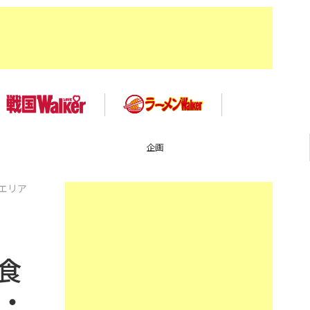
企画
エリア
食
村・