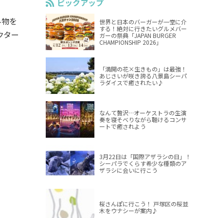
ピックアップ
み物を
世界と日本のバーガーが一堂に介
する！絶対に行きたいグルメバー
クター
ガーの祭典「JAPAN BURGER
CHAMPIONSHIP 2026」
「満開の花×生きもの」は最強！
あじさいが咲き誇る八景島シーパ
ラダイスで癒されたい♪
なんて贅沢…オーケストラの生演
奏を寝そべりながら聴けるコンサ
ートで癒されよう
3月22日は「国際アザラシの日」！
シーパラでくらす希少な種類のア
ザラシに会いに行こう
桜さんぽに行こう！ 戸塚区の桜並
木をウナシーが案内♪