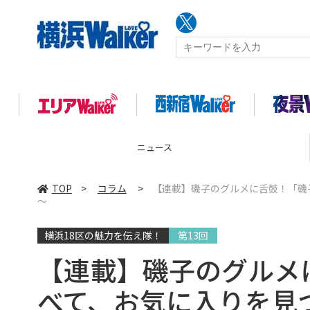
ニュース
TOP
>
コラム
>
【連載】磯子のグルメに舌鼓！「磯
～
横浜18区の魅力を伝え隊！
第13回
【連載】磯子のグルメ
べて、お気に入りを見