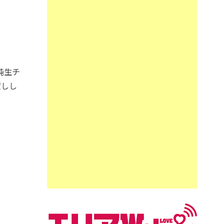
純生チ
渡しし