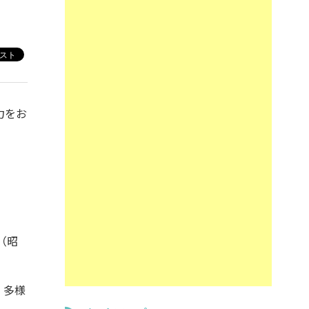
力をお
（昭
、多様