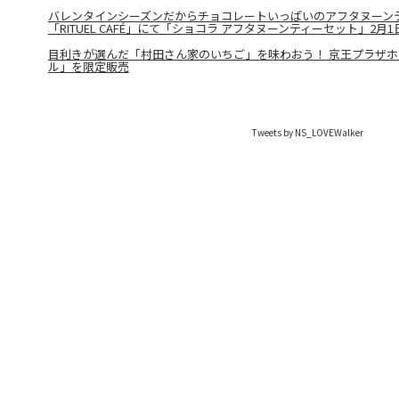
バレンタインシーズンだからチョコレートいっぱいのアフタヌーンテ
「RITUEL CAFÉ」にて「ショコラ アフタヌーンティーセット」2月
目利きが選んだ「村田さん家のいちご」を味わおう！ 京王プラザ
ル」を限定販売
Tweets by NS_LOVEWalker