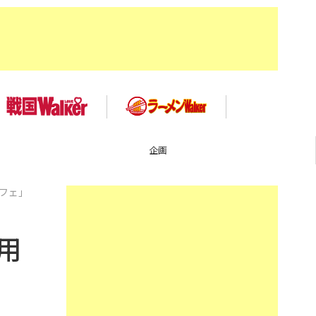
企画
フェ」
用
ト