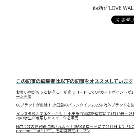
西新宿LOVE W
この記事の編集者は以下の記事をオススメしています
お買い物がもっとお得に！ 新宿ミロードにてOPカードポイントが1
ーン開催
88ブランドが集結！ 小田急のバレンタイン2022は海外ブランドを強
インスタ映えするケーキも！ 小田急百貨店新宿店にて1月19日～2
校の学生が考案したスイーツを販売
NCT 127の世界観に癒されよう！ 新宿ミロードにて2月1日より「NCTzen
presents“Café 127”」を期間限定オープン