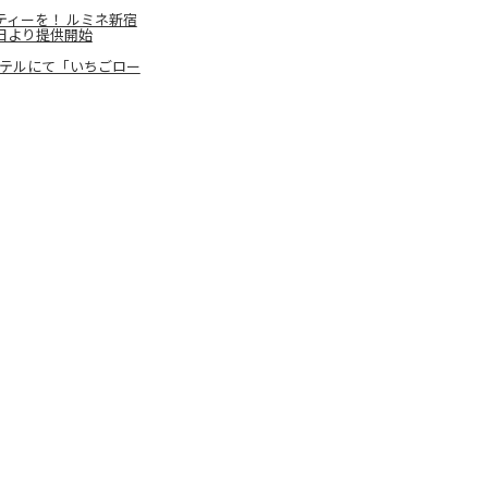
ィーを！ ルミネ新宿
1日より提供開始
ホテルにて「いちごロー