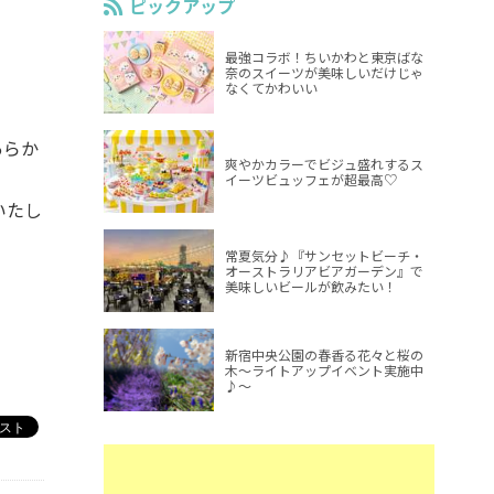
ピックアップ
最強コラボ！ちいかわと東京ばな
奈のスイーツが美味しいだけじゃ
なくてかわいい
あらか
爽やかカラーでビジュ盛れするス
イーツビュッフェが超最高♡
いたし
常夏気分♪『サンセットビーチ・
オーストラリアビアガーデン』で
美味しいビールが飲みたい！
新宿中央公園の春香る花々と桜の
木～ライトアップイベント実施中
♪～