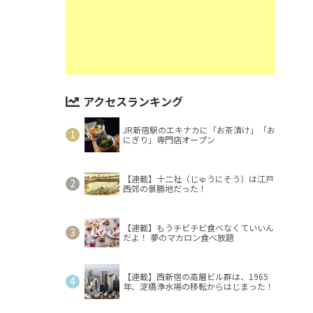
アクセスランキング
JR新宿駅のエキナカに「お茶漬け」「お
にぎり」専門店オープン
【連載】十二社（じゅうにそう）は江戸
西郊の景勝地だった！
【連載】もうチビチビ食べなくていいん
だよ！ 夢のマカロン食べ放題
【連載】西新宿の高層ビル群は、1965
年、淀橋浄水場の移転からはじまった！