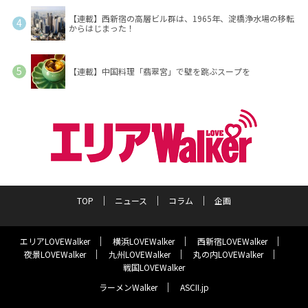
【連載】西新宿の高層ビル群は、1965年、淀橋浄水場の移転
からはじまった！
【連載】中国料理「翡翠宮」で壁を跳ぶスープを
TOP
ニュース
コラム
企画
エリアLOVEWalker
横浜LOVEWalker
西新宿LOVEWalker
夜景LOVEWalker
九州LOVEWalker
丸の内LOVEWalker
戦国LOVEWalker
ラーメンWalker
ASCII.jp