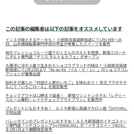
この記事の編集者は以下の記事をオススメしています
インスタ映えするケーキも！ 小田急百貨店新宿店にて1月19日～25
日、山手調理製菓専門学校の学生が考案したスイーツを販売
旬のフレッシュフルーツ盛りだくさんのタルトを用意、新宿ミロード
にタルト専門店「デリス タルト＆カフェ」がオープン
大西洋に浮かぶ島で生まれたショコラブランドの味は？ 小田急百貨店
新宿店にて1月22日より「Ile de Ré（イル・ド・レ）」のショコラコレ
クションが催事出店
目利きが選んだ「村田さん家のいちご」を味わおう！ 京王プラザホテ
ルにて「いちごロール」を限定販売
チェックアウトは12時まで延長！ 新宿ワシントンホテル「レディー
スルーム確約・レイトチェックアウトプラン」を販売中
プレゼントにもおすすめ！ ルミネ新宿に高級マカロン店「DOTORI」
が初出店
バレンタインのプレゼントにおすすめ！ ルミネ新宿店のイチゴスイー
ツ専門店「イチゴショップ by FRANÇAIS」が「イチゴスイーツBOX」
を2月1日より期間限定発売