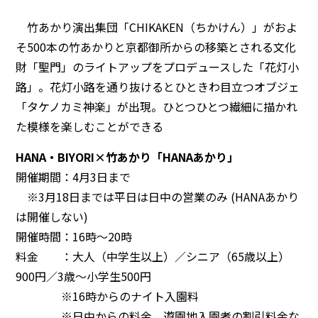
竹あかり演出集団「CHIKAKEN（ちかけん）」がおよ
そ500本の竹あかりと京都御所からの移築とされる文化
財「聖門」のライトアップをプロデュースした「花灯小
路」。花灯小路を通り抜けるとひときわ目立つオブジェ
「タケノカミ神楽」が出現。ひとつひとつ繊細に描かれ
た模様を楽しむことができる
HANA・BIYORI×竹あかり「HANAあかり」
開催期間：4月3日まで
※3月18日までは平日は日中の営業のみ (HANAあかり
は開催しない)
開催時間：16時～20時
料金 ：大人（中学生以上）／シニア（65歳以上）
900円／3歳～小学生500円
※16時からのナイト入園料
※日中からの料金、遊園地入園者の割引料金な