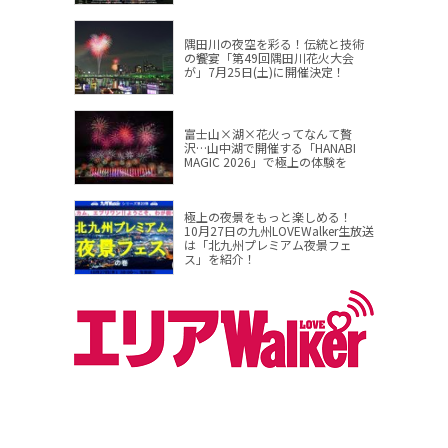
隅田川の夜空を彩る！伝統と技術
の饗宴「第49回隅田川花火大会
が」7月25日(土)に開催決定！
富士山×湖×花火ってなんて贅
沢…山中湖で開催する「HANABI
MAGIC 2026」で極上の体験を
極上の夜景をもっと楽しめる！
10月27日の九州LOVEWalker生放送
は「北九州プレミアム夜景フェ
ス」を紹介！