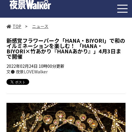
toggl
navig
TOP
>
ニュース
新感覚フラワーパーク「HANA・BIYORI」で和の
イルミネーションを楽しむ！ 「HANA・
BIYORI×竹あかり『HANAあかり』」4月3日ま
で開催
2022年02月24日 10時00分更新
文● 夜景LOVEWalker