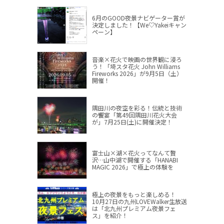
6月のGOOD夜景ナビゲーター賞が
決定しました！【We♡Yakeiキャン
ペーン】
音楽×花火で映画の世界観に浸ろ
う！「埼スタ花火 John Williams
Fireworks 2026」が9月5日（土）
開催！
隅田川の夜空を彩る！伝統と技術
の饗宴「第49回隅田川花火大会
が」7月25日(土)に開催決定！
富士山×湖×花火ってなんて贅
沢…山中湖で開催する「HANABI
MAGIC 2026」で極上の体験を
極上の夜景をもっと楽しめる！
10月27日の九州LOVEWalker生放送
は「北九州プレミアム夜景フェ
ス」を紹介！