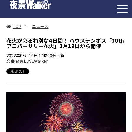
toggl
navig
TOP
>
ニュース
花火が彩る特別な4日間！ ハウステンボス「30th
アニバーサリー花火」3月19日から開催
2022年03月10日 17時00分更新
文● 夜景LOVEWalker