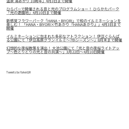
温泉 湯あかり 10周年」4月3日まで開催
ひらパーで開催される音と光のプログラムショー！ ひらかたパーク
「光の遊園地」4月10日まで開催
新感覚フラワーパーク「HANA・BIYORI」で和のイルミネーションを
楽しむ！ 「HANA・BIYORI×竹あかり『HANAあかり』」4月3日まで
開催
イルミネーションに包まれた多彩なアトラクション！ 伊豆ぐらんぱ
る公園にて「伊豆高原グランイルミ～7thシーズン～」8月末まで開催
幻想的な夜桜散策を演出！ 大池公園にて「光と音の夜桜ライトアッ
プ～色とりどりの光と音の共演～」3月22日～4月10日開催
Tweets by YakeiLW