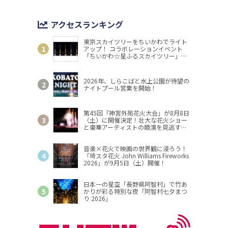
アクセスランキング
東京スカイツリーをちいかわでライト
アップ！ コラボレーションイベント
「ちいかわ☆星ふるスカイツリー」開
催
2026年、しらこばと水上公園が待望の
ナイトプール営業を開始！
第45回「神宮外苑花火大会」が8月8日
（土）に開催決定！壮大な花火ショー
と豪華アーティストの競演を見逃す
な！
音楽×花火で映画の世界観に浸ろう！
「埼スタ花火 John Williams Fireworks
2026」が9月5日（土）開催！
日本一の星空「長野県阿智村」で竹あ
かりが彩る特別な夜「阿智村七夕まつ
り 2026」