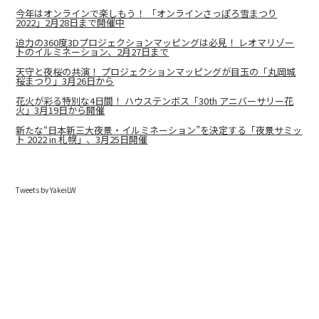
今年はオンラインで楽しもう！ 「オンラインさっぽろ雪まつり
2022」2月28日まで開催中
迫力の360度3Dプロジェクションマッピングは必見！ レオマリゾー
トのイルミネーション、2月27日まで
天守と夜桜の共演！ プロジェクションマッピングが目玉の「丸岡城
桜まつり」3月26日から
花火が彩る特別な4日間！ ハウステンボス「30th アニバーサリー花
火」3月19日から開催
新たな“日本新三大夜景・イルミネーション”を決定する「夜景サミッ
ト 2022 in 札幌」、3月25日開催
Tweets by YakeiLW