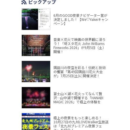
ピックアップ
6月のGOOD夜景ナビゲーター賞が
決定しました！【We♡Yakeiキャン
ペーン】
音楽×花火で映画の世界観に浸ろ
う！「埼スタ花火 John Williams
Fireworks 2026」が9月5日（土）
開催！
隅田川の夜空を彩る！伝統と技術
の饗宴「第49回隅田川花火大会
が」7月25日(土)に開催決定！
富士山×湖×花火ってなんて贅
沢…山中湖で開催する「HANABI
MAGIC 2026」で極上の体験を
極上の夜景をもっと楽しめる！
10月27日の九州LOVEWalker生放送
は「北九州プレミアム夜景フェ
ス」を紹介！