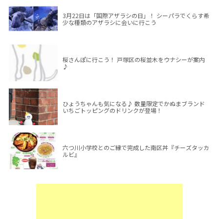
3月22日は「国際アザラシの日」！ シーパラでくらす希
少な種類のアザラシに会いに行こう
桜さんぽに行こう！ 戸塚区の桜並木をウナシーが案内
♪
ひょうちゃんも気になる♪ 数量限定でかぬまブランド
いちごトッピングのドリンクが登場！
六つ川小学校とのご縁で完成した南区丼『チーズタッカ
ルビ』