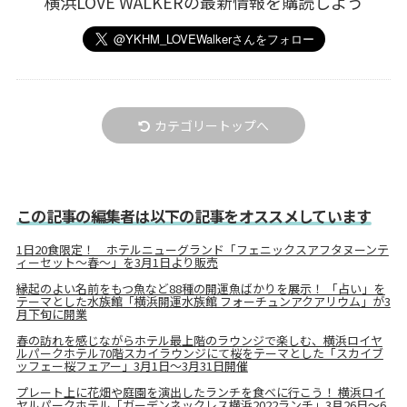
横浜LOVE WALKERの最新情報を購読しよう
カテゴリートップへ
この記事の編集者は以下の記事をオススメしています
1日20食限定！ ホテルニューグランド「フェニックスアフタヌーンテ
ィーセット～春～」を3月1日より販売
縁起のよい名前をもつ魚など88種の開運魚ばかりを展示！ 「占い」を
テーマとした水族館「横浜開運水族館 フォーチュンアクアリウム」が3
月下旬に開業
春の訪れを感じながらホテル最上階のラウンジで楽しむ、横浜ロイヤ
ルパークホテル70階スカイラウンジにて桜をテーマとした「スカイブ
ッフェー桜フェアー」3月1日～3月31日開催
プレート上に花畑や庭園を演出したランチを食べに行こう！ 横浜ロイ
ヤルパークホテル「ガーデンネックレス横浜2022ランチ」3月26日～6