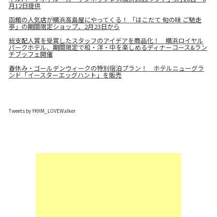
月12日提供
函館の人気店が横浜高島屋にやってくる！ 「はこだて 旬の味 ご馳走
亭」の期間限定ショップ、2月23日から
総支配人賞を受賞したスタッフのアイデアを商品化！ 横浜ロイヤル
パークホテル、期間限定で和・洋・中を楽しめるディナーコース&ラン
チブッフェ開催
春休み・ゴールデンウィークの特別宿泊プラン！ ホテルニューグラ
ンド「イースターエッグハント」を販売
Tweets by YKHM_LOVEWalker