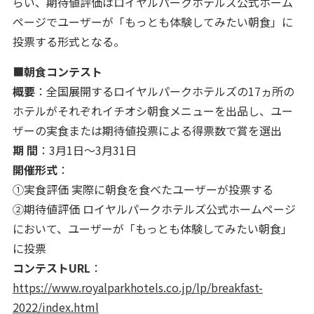
らい、期待値評価はロイヤルパークホテルズ公式ホーム
ページでユーザーが「もっとも体験してみたい朝食」に
投票する形式となる。
■
朝食コンテスト
概要
：全国展開するロイヤルパークホテルズの17ヵ所の
ホテルがそれぞれイチオシ朝食メニューを出品し、ユー
ザーの実食または期待値投票による得票数で賞を選出
期 間
：3月1日～3月31日
開催形式
：
①実食評価 実際に朝食を食べたユーザーが投票する
②期待値評価 ロイヤルパークホテルズ公式ホームページ
において、ユーザーが「もっとも体験してみたい朝食」
に投票
コンテストURL
：
https://www.royalparkhotels.co.jp/lp/breakfast-
2022/index.html