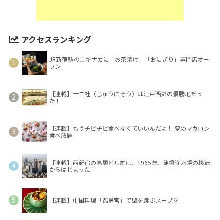
アクセスランキング
JR新宿駅のエキナカに「お茶漬け」「おにぎり」専門店オー
プン
【連載】十二社（じゅうにそう）は江戸西郊の景勝地だっ
た！
【連載】もうチビチビ食べなくていいんだよ！ 夢のマカロン
食べ放題
【連載】西新宿の高層ビル群は、1965年、淀橋浄水場の移転
からはじまった！
【連載】中国料理「翡翠宮」で壁を跳ぶスープを