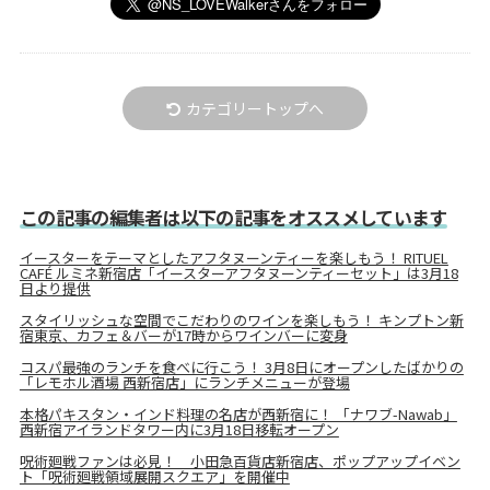
カテゴリートップへ
この記事の編集者は以下の記事をオススメしています
イースターをテーマとしたアフタヌーンティーを楽しもう！ RITUEL
CAFÉ ルミネ新宿店「イースターアフタヌーンティーセット」は3月18
日より提供
スタイリッシュな空間でこだわりのワインを楽しもう！ キンプトン新
宿東京、カフェ＆バーが17時からワインバーに変身
コスパ最強のランチを食べに行こう！ 3月8日にオープンしたばかりの
「レモホル酒場 西新宿店」にランチメニューが登場
本格パキスタン・インド料理の名店が西新宿に！ 「ナワブ-Nawab」
西新宿アイランドタワー内に3月18日移転オープン
呪術廻戦ファンは必見！ 小田急百貨店新宿店、ポップアップイベン
ト「呪術廻戦領域展開スクエア」を開催中