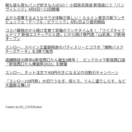
朝も昼も夜もパンが好きな人はGO！ 小田急百貨店 新宿店にて「パン
ヴィレッジ」4月6日～12日開催
土から収穫するようなサラダ体験が楽しい！ ヒルトン東京の新ランチ
ビュッフェ「テーブル・ピクニック」4月1日より提供開始
コスパ最強のから揚げ定食で至福のランチタイムを！ 「ワイズキャフ
ェテリア 新宿エステックビル店」にから揚げ専門店「山武源」が新規
オープン
スシロー、スペイン王室御用達のパティスリーとコラボ「情熱バスク
チーズケーキ」を2弾で販売
店舗開店20周年&新宿西口たん誕生6周年！ ビックカメラ新宿西口店
「新宿西口たん爆誕祭2022」を開催
スシロー、ネット注文で400円引きになる父の日割引キャンペーン
「スシロー100円祭」大切りうなぎ、倍とろ、てんこ盛りしらす、など
大盤振る舞い!!
Tweets by NS_LOVEWalker