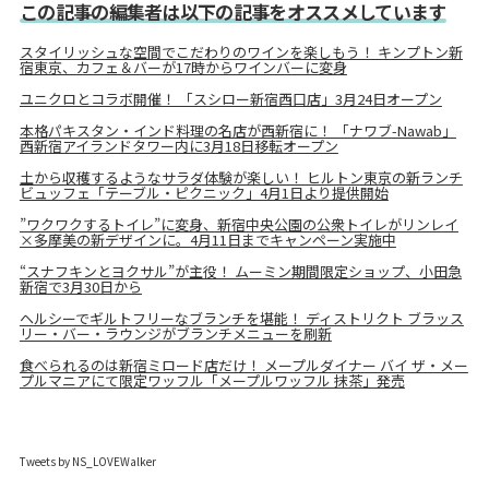
この記事の編集者は以下の記事をオススメしています
スタイリッシュな空間でこだわりのワインを楽しもう！ キンプトン新
宿東京、カフェ＆バーが17時からワインバーに変身
ユニクロとコラボ開催！ 「スシロー新宿西口店」3月24日オープン
本格パキスタン・インド料理の名店が西新宿に！ 「ナワブ-Nawab」
西新宿アイランドタワー内に3月18日移転オープン
土から収穫するようなサラダ体験が楽しい！ ヒルトン東京の新ランチ
ビュッフェ「テーブル・ピクニック」4月1日より提供開始
”ワクワクするトイレ”に変身、新宿中央公園の公衆トイレがリンレイ
×多摩美の新デザインに。4月11日までキャンペーン実施中
“スナフキンとヨクサル”が主役！ ムーミン期間限定ショップ、小田急
新宿で3月30日から
ヘルシーでギルトフリーなブランチを堪能！ ディストリクト ブラッス
リー・バー・ラウンジがブランチメニューを刷新
食べられるのは新宿ミロード店だけ！ メープルダイナー バイ ザ・メー
プルマニアにて限定ワッフル「メープルワッフル 抹茶」発売
Tweets by NS_LOVEWalker