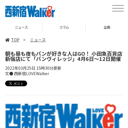
toggle
naviga
ニュース
コラム
企画
TOP
>
ニュース
朝も昼も夜もパンが好きな人はGO！ 小田急百貨店
新宿店にて「パンヴィレッジ」4月6日～12日開催
2022年03月25日 15時30分更新
文● 西新宿LOVEWalker