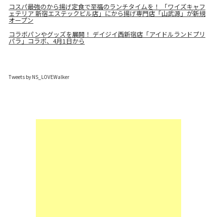
コスパ最強のから揚げ定食で至福のランチタイムを！ 「ワイズキャフ
ェテリア 新宿エステックビル店」にから揚げ専門店「山武源」が新規
オープン
コラボパンやグッズを展開！ デイジイ西新宿店「アイドルランドプリ
パラ」コラボ、4月1日から
Tweets by NS_LOVEWalker