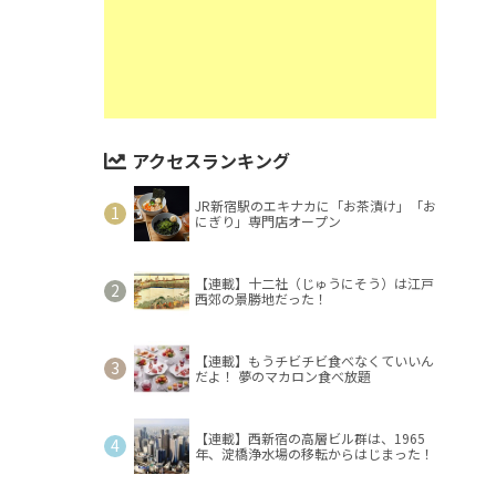
アクセスランキング
JR新宿駅のエキナカに「お茶漬け」「お
にぎり」専門店オープン
【連載】十二社（じゅうにそう）は江戸
西郊の景勝地だった！
【連載】もうチビチビ食べなくていいん
だよ！ 夢のマカロン食べ放題
【連載】西新宿の高層ビル群は、1965
年、淀橋浄水場の移転からはじまった！