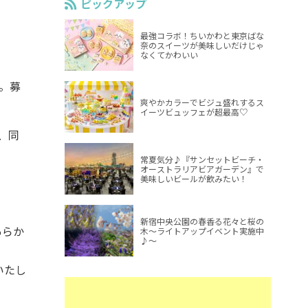
ピックアップ
最強コラボ！ちいかわと東京ばな
奈のスイーツが美味しいだけじゃ
なくてかわいい
。募
爽やかカラーでビジュ盛れするス
イーツビュッフェが超最高♡
、同
常夏気分♪『サンセットビーチ・
オーストラリアビアガーデン』で
美味しいビールが飲みたい！
新宿中央公園の春香る花々と桜の
あらか
木～ライトアップイベント実施中
♪～
いたし