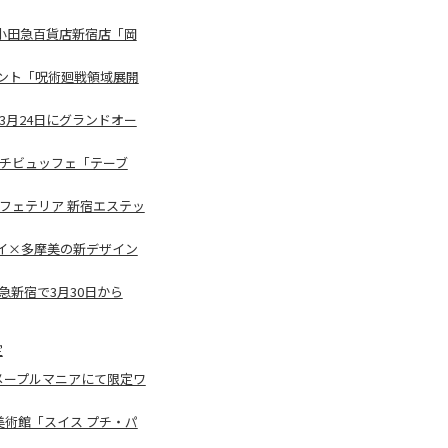
小田急百貨店新宿店「岡
ント「呪術廻戦領域展開
3月24日にグランドオー
ンチビュッフェ「テーブ
フェテリア 新宿エステッ
イ×多摩美の新デザイン
急新宿で3月30日から
定
メープルマニアにて限定ワ
美術館「スイス プチ・パ