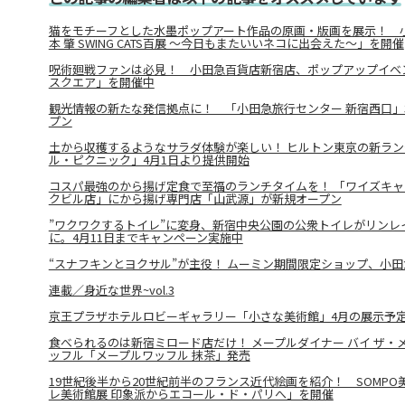
猫をモチーフとした水墨ポップアート作品の原画・版画を展示！ 
本 肇 SWING CATS百展 ～今日もまたいいネコに出会えた～」を開催
呪術廻戦ファンは必見！ 小田急百貨店新宿店、ポップアップイベ
スクエア」を開催中
観光情報の新たな発信拠点に！ 「小田急旅行センター 新宿西口」
プン
土から収穫するようなサラダ体験が楽しい！ ヒルトン東京の新ラ
ル・ピクニック」4月1日より提供開始
コスパ最強のから揚げ定食で至福のランチタイムを！ 「ワイズキャ
クビル店」にから揚げ専門店「山武源」が新規オープン
”ワクワクするトイレ”に変身、新宿中央公園の公衆トイレがリンレ
に。4月11日までキャンペーン実施中
“スナフキンとヨクサル”が主役！ ムーミン期間限定ショップ、小田
連載／身近な世界~vol.3
京王プラザホテルロビーギャラリー「小さな美術館」4月の展示予
食べられるのは新宿ミロード店だけ！ メープルダイナー バイ ザ・
ッフル「メープルワッフル 抹茶」発売
19世紀後半から20世紀前半のフランス近代絵画を紹介！ SOMPO
レ美術館展 印象派からエコール・ド・パリへ」を開催