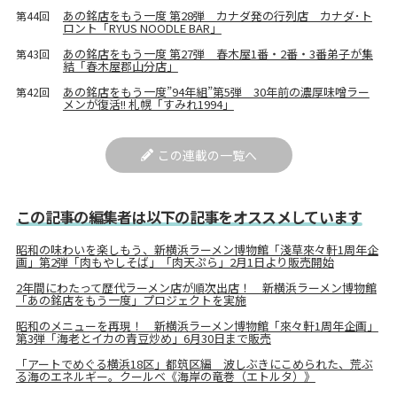
あの銘店をもう一度 第28弾 カナダ発の行列店 カナダ･ト
第44回
ロント「RYUS NOODLE BAR」
あの銘店をもう一度 第27弾 春木屋1番・2番・3番弟子が集
第43回
結「春木屋郡山分店」
あの銘店をもう一度”94年組”第5弾 30年前の濃厚味噌ラー
第42回
メンが復活!! 札幌「すみれ1994」
この連載の一覧へ
この記事の編集者は以下の記事をオススメしています
昭和の味わいを楽しもう、新横浜ラーメン博物館「淺草來々軒1周年企
画」第2弾「肉もやしそば」「肉天ぷら」2月1日より販売開始
2年間にわたって歴代ラーメン店が順次出店！ 新横浜ラーメン博物館
「あの銘店をもう一度」プロジェクトを実施
昭和のメニューを再現！ 新横浜ラーメン博物館「來々軒1周年企画」
第3弾「海老とイカの青豆炒め」6月30日まで販売
「アートでめぐる横浜18区」都筑区編 波しぶきにこめられた、荒ぶ
る海のエネルギー。クールベ《海岸の竜巻（エトルタ）》