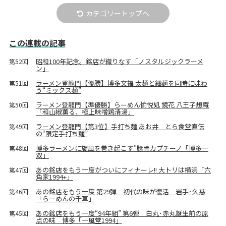
カテゴリートップへ
この連載の記事
昭和100年記念。銘店が織りなす「ノスタルジックラーメ
第52回
ン」
ラーメン登龍門【優勝】博多文福 太麺と細麺を同時に味わ
第51回
う“ミックス麺”
ラーメン登龍門【準優勝】らーめん愉悦処 鏡花 八王子想庵
第50回
「和山椒薫る、極上味噌鶏清湯」
ラーメン登龍門【第3位】手打ち麺 あお井 とら食堂直伝
第49回
の“限定手打ち麺”
博多ラーメンに旋風を巻き起こす"豚骨カプチーノ「博多一
第48回
双」
あの銘店をもう一度がついにフィナーレ!! 大トリは横浜「六
第47回
角家1994+」
あの銘店をもう一度 第29弾 初代の味が復活 岩手･久慈
第46回
「らーめんの千草」
あの銘店をもう一度“94年組” 第6弾 白丸･赤丸誕生前の原
第45回
点の味 博多「一風堂1994」