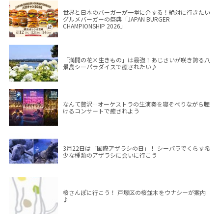
世界と日本のバーガーが一堂に介する！絶対に行きたい
グルメバーガーの祭典「JAPAN BURGER
CHAMPIONSHIP 2026」
「満開の花×生きもの」は最強！あじさいが咲き誇る八
景島シーパラダイスで癒されたい♪
なんて贅沢…オーケストラの生演奏を寝そべりながら聴
けるコンサートで癒されよう
3月22日は「国際アザラシの日」！ シーパラでくらす希
少な種類のアザラシに会いに行こう
桜さんぽに行こう！ 戸塚区の桜並木をウナシーが案内
♪