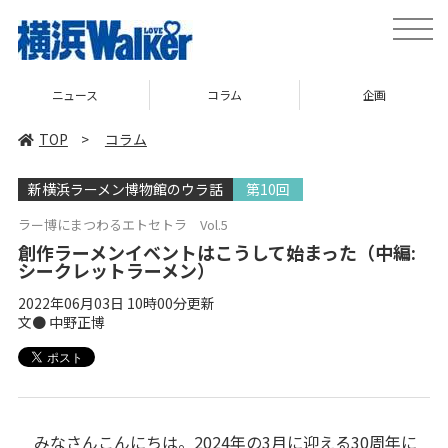
toggle
naviga
コラム
企画
TOP
TOP
>
コラム
新横浜ラーメン博物館のウラ話
第10回
ラー博にまつわるエトセトラ Vol.5
創作ラーメンイベントはこうして始まった（中編:
シークレットラーメン）
2022年06月03日 10時00分更新
文● 中野正博
みなさんこんにちは。2024年の3月に迎える30周年に