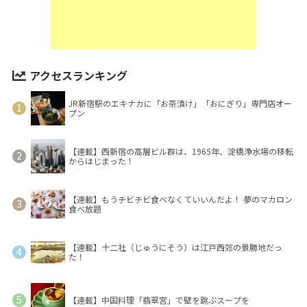
アクセスランキング
JR新宿駅のエキナカに「お茶漬け」「おにぎり」専門店オー
プン
【連載】西新宿の高層ビル群は、1965年、淀橋浄水場の移転
からはじまった！
【連載】もうチビチビ食べなくていいんだよ！ 夢のマカロン
食べ放題
【連載】十二社（じゅうにそう）は江戸西郊の景勝地だっ
た！
【連載】中国料理「翡翠宮」で壁を跳ぶスープを