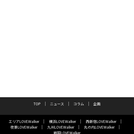
TOP
ニュース
コラム
企画
エリアLOVEWalker
横浜LOVEWalker
西新宿LOVEWalker
夜景LOVEWalker
九州LOVEWalker
丸の内LOVEWalker
戦国LOVEWalker