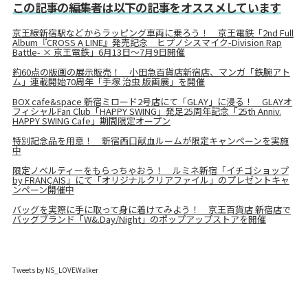
この記事の編集者は以下の記事をオススメしています
京王線新宿駅などからラッピング車両に乗ろう！ 京王電鉄「2nd Full
Album『CROSS A LINE』発売記念 ヒプノシスマイク-Division Rap
Battle- × 京王電鉄」6月13日～7月9日開催
約60点の版画の展示販売！ 小田急百貨店新宿店、マンガ「鉄腕アト
ム」連載開始70周年「手塚 治虫 版画展」を開催
BOX cafe&space 新宿ミロード2号店にて「GLAY」に浸る！ GLAYオ
フィシャルFan Club「HAPPY SWING」発足25周年記念「25th Anniv.
HAPPY SWING Cafe」期間限定オープン
特別記念品を用意！ 新宿西口献血ルームが限定キャンペーンを実施
中
限定ノベルティーをもらっちゃおう！ ルミネ新宿「イチゴショップ
by FRANÇAIS」にて「オリジナルクリアファイル」のプレゼントキャ
ンペーン開催中
バッグを実際に手に取って身に着けてみよう！ 京王百貨店 新宿店で
バッグブランド「W&.Day/Night」のポップアップストアを開催
Tweets by NS_LOVEWalker