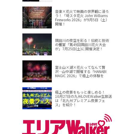
音楽×花火で映画の世界観に浸ろ
う！「埼スタ花火 John Williams
Fireworks 2026」が9月5日（土）
開催！
隅田川の夜空を彩る！伝統と技術
の饗宴「第49回隅田川花火大会
が」7月25日(土)に開催決定！
富士山×湖×花火ってなんて贅
沢…山中湖で開催する「HANABI
MAGIC 2026」で極上の体験を
極上の夜景をもっと楽しめる！
10月27日の九州LOVEWalker生放送
は「北九州プレミアム夜景フェ
ス」を紹介！