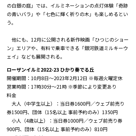
の白銀の庭」では、イルミネーションの点灯体験「奇跡
の青いバラ」や「七色に輝く祈りの木」も楽しめるとい
う。
他にも、12月に公開される新作映画「ひつじのショー
ン」エリアや、有料で乗車できる「銀河鉄道ミルキーウ
ェイ」なども展開される。​​​​​​
ローザンイルミ2022-23 ひかり奏でる丘
開催期間：10月8日～2023年2月12日 ※毎週火曜定休
営業時間：17時30分～21時 ※季節により変更あり
料金
大人（中学生以上）：当日券1600円／ウェブ前売り
券1500円、団体（15名以上 事前予約のみ）1350円
小人（4歳以上）：当日券1000円／ウェブ前売り券
900円、団体（15名以上 事前予約のみ）810円