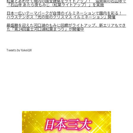
紅葉とあわせて境内の国宝建築をライトアップ！ 滋賀県の石山寺で
「石山寺 あたら夜もみじ（紅葉ライトアップ）」を実施
日本一広いテーマパークが自慢のイルミネーションで園内を彩る！
ハウステンボス「光の街のクリスマス イルミネーション」開催
最盛期を迎えた河口湖のもみじ回廊がライトアップ、新エリアもでき
た「第24回富士河口湖紅葉まつり」が開催中
Tweets by YakeiLW