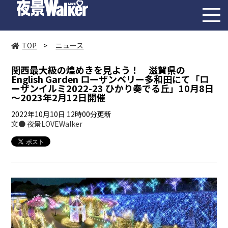
toggl
navig
TOP
>
ニュース
関西最大級の煌めきを見よう！ 滋賀県の
English Garden ローザンベリー多和田にて「ロ
ーザンイルミ2022-23 ひかり奏でる丘」10月8日
～2023年2月12日開催
2022年10月10日 12時00分更新
文● 夜景LOVEWalker