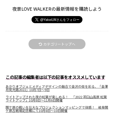
夜景LOVE WALKERの最新情報を購読しよう
カテゴリートップへ
この記事の編集者は以下の記事をオススメしています
あかりオブジェとメディアデザインの融合で金沢の街を彩る、「金澤
月見光路2022」10月7日～9日
ライトアップされた夜の紅葉が楽しめる！ 「2022 茶臼山高原 紅葉
ライトアップ」10月8日〜11月6日開催
関ケ原の戦いを壮大なプロジェクションマッピングで体感！ 岐阜関
ケ原古戦場記念館にて10月8日～10日開催