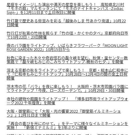
星座をイメージした演出や満天の星空を楽しもう！ 高知県北川村
「モネの庭」マルモッタンにて「モネのナイトキャンバス -Zodiac
Sign-」を12月11日まで土日祝日に開催
竹灯籠で歴史ある街並みを彩る「越後みしま 竹あかり街道」10月22
日開催
竹行灯が秋宵の竹林を照らす「竹の径・かぐやの夕べ」京都府向日市
で10月22日・23日開催
夜のバラ園をライトアップ、いばらきフラワーパーク「MOON LIGHT
ROSE GARDEN 2022」10月15日から
秋色に染まった木々や奇岩怪石の磊々峡を望む、秋保・里センター散
策路で「磊々峡もみじのこみちライトアップ-晩秋の七夕-」を開催
深まる京都の秋をライトアップで楽しもう！ 京都・総本山仁和寺に
て「仁和寺もみじライトアップ」10月28日～12月4日の間の金土日祝
開催
茨木市の花「バラ」を夜に楽しもう！ 大阪府・茨木市若園バラ園に
てライトアップ「今夜、​ローズガーデンで。」10月29日・30日開催
寺社の建物や庭園をライトアップ！ 「博多旧市街ライトアップウォ
ーク2022 千年煌夜」を開催
大阪・御堂筋にて「大阪・光の饗宴2022『御堂筋イルミネーショ
ン』」12月31日まで開催
「再会の喜びを光にのせて。」をテーマに様々なイルミネーションを
実施！ 「新宿ミナミルミ」を3年ぶりに開催