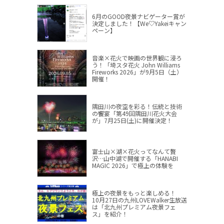
6月のGOOD夜景ナビゲーター賞が
決定しました！【We♡Yakeiキャン
ペーン】
音楽×花火で映画の世界観に浸ろ
う！「埼スタ花火 John Williams
Fireworks 2026」が9月5日（土）
開催！
隅田川の夜空を彩る！伝統と技術
の饗宴「第49回隅田川花火大会
が」7月25日(土)に開催決定！
富士山×湖×花火ってなんて贅
沢…山中湖で開催する「HANABI
MAGIC 2026」で極上の体験を
極上の夜景をもっと楽しめる！
10月27日の九州LOVEWalker生放送
は「北九州プレミアム夜景フェ
ス」を紹介！