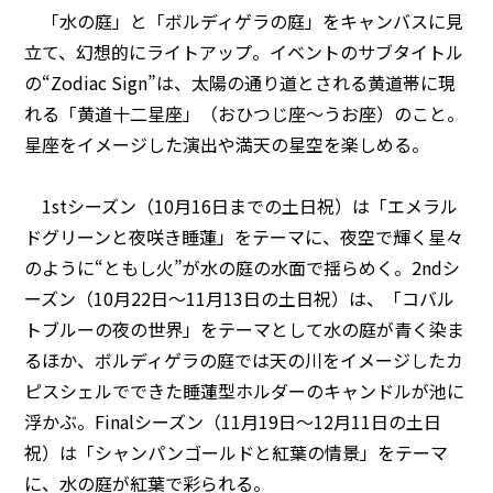
「水の庭」と「ボルディゲラの庭」をキャンバスに見
立て、幻想的にライトアップ。イベントのサブタイトル
の“Zodiac Sign”は、太陽の通り道とされる黄道帯に現
れる「黄道十二星座」（おひつじ座〜うお座）のこと。
星座をイメージした演出や満天の星空を楽しめる。
1stシーズン（10月16日までの土日祝）は「エメラル
ドグリーンと夜咲き睡蓮」をテーマに、夜空で輝く星々
のように“ともし火”が水の庭の水面で揺らめく。2ndシ
ーズン（10月22日～11月13日の土日祝）は、「コバル
トブルーの夜の世界」をテーマとして水の庭が青く染ま
るほか、ボルディゲラの庭では天の川をイメージしたカ
ピスシェルでできた睡蓮型ホルダーのキャンドルが池に
浮かぶ。Finalシーズン（11月19日～12月11日の土日
祝）は「シャンパンゴールドと紅葉の情景」をテーマ
に、水の庭が紅葉で彩られる。