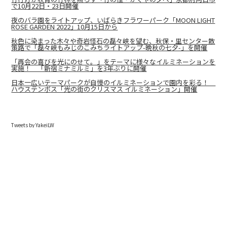
で10月22日・23日開催
夜のバラ園をライトアップ、いばらきフラワーパーク「MOON LIGHT
ROSE GARDEN 2022」10月15日から
秋色に染まった木々や奇岩怪石の磊々峡を望む、秋保・里センター散
策路で「磊々峡もみじのこみちライトアップ-晩秋の七夕-」を開催
「再会の喜びを光にのせて。」をテーマに様々なイルミネーションを
実施！ 「新宿ミナミルミ」を3年ぶりに開催
日本一広いテーマパークが自慢のイルミネーションで園内を彩る！
ハウステンボス「光の街のクリスマス イルミネーション」開催
Tweets by YakeiLW