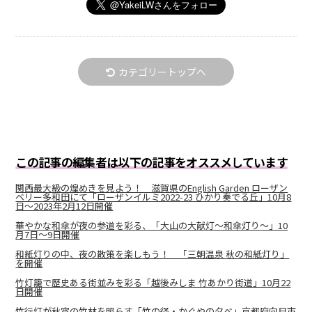
カテゴリートップへ
この記事の編集者は以下の記事をオススメしています
関西最大級の煌めきを見よう！ 滋賀県のEnglish Garden ローザン
ベリー多和田にて「ローザンイルミ2022-23 ひかり奏でる丘」10月8
日～2023年2月12日開催
華やかな和傘が夜の参道を彩る、「大山の大献灯〜和傘灯り〜」10
月7日〜9日開催
和紙灯りの中、夜の散策を楽しもう！ 「三朝温泉 秋の和紙灯り」
を開催
竹灯籠で歴史ある街並みを彩る「越後みしま 竹あかり街道」10月22
日開催
竹行灯が秋宵の竹林を照らす「竹の径・かぐやの夕べ」京都府向日市