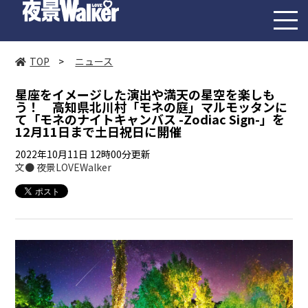
toggl
navig
TOP
>
ニュース
星座をイメージした演出や満天の星空を楽しも
う！ 高知県北川村「モネの庭」マルモッタンに
て「モネのナイトキャンバス -Zodiac Sign-」を
12月11日まで土日祝日に開催
2022年10月11日 12時00分更新
文● 夜景LOVEWalker