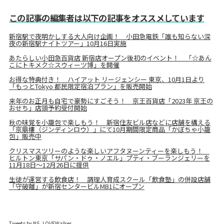
この記事の編集者は以下の記事をオススメしています
新宿駅で夜明かしする大人向け企画！ 小田急電鉄「誰も知らない深
夜の新宿駅ナイトツアー」10月16日実施
あたらしい小田急百貨店 新宿店オープン後初のイベント！ 「☆あん
こにトキメク☆スウィーツ博」を開催
お得な特典付き！ ハイアット リージェンシー 東京、10月1日より
「もっとTokyo 都民限定宿泊プラン」を販売開始
来年のお正月も自宅で豪勢にすごそう！ 京王百貨店「2023年 京王の
おせち」店頭予約受付開始
秋の味覚を小籠包で楽しもう！ 新宿住友ビル店などに店舗を構える
「京鼎樓（ジンディンロウ）」にて10月期間限定商品「かぼちゃ小籠
包」販売中
クリスマスツリーのような楽しいアフタヌーンティーを楽しもう！
ヒルトン東京「サパン・ドゥ・ノエル」プティ・ブーランジェリーを
11月18日～12月26日に提供
生徒が運営する飲食店！ 調理人育成スクール「飲食塾」の併設店舗
「守破離」が新宿センタービルMB1にオープン
Tweets by NS_LOVEWalker