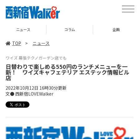
toggle
naviga
ニュース
コラム
企画
TOP
>
ニュース
ワイズ 幕張テクノガーデン店でも
日替わりで楽しめる550円のランチメニューを一
新！ ワイズキャフェテリア エステック情報ビル
店
2022年10月12日 16時30分更新
文● 西新宿LOVEWalker