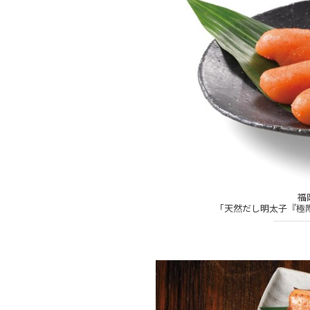
福
「天然だし明太子『極附