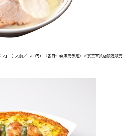
ン」（1人前／1200円）〈各日50食販売予定〉※京王百貨店限定販売