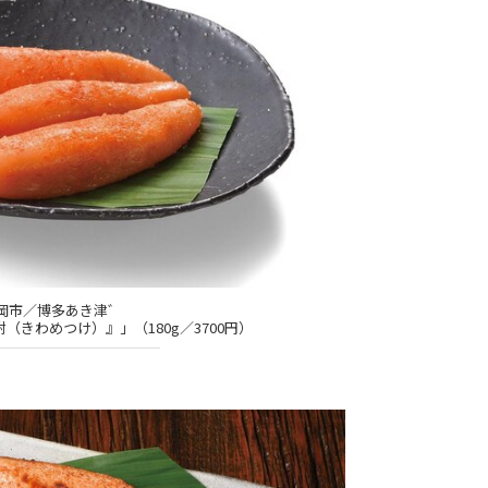
岡市／博多あき津゛
（きわめつけ）』」（180g／3700円）