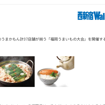
地のうまかもん計37店舗が揃う「福岡うまいもの大会」を開催す