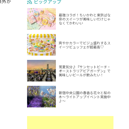
県外か
ピックアップ
最強コラボ！ちいかわと東京ばな
奈のスイーツが美味しいだけじゃ
なくてかわいい
爽やかカラーでビジュ盛れするス
イーツビュッフェが超最高♡
常夏気分♪『サンセットビーチ・
オーストラリアビアガーデン』で
美味しいビールが飲みたい！
新宿中央公園の春香る花々と桜の
木～ライトアップイベント実施中
♪～