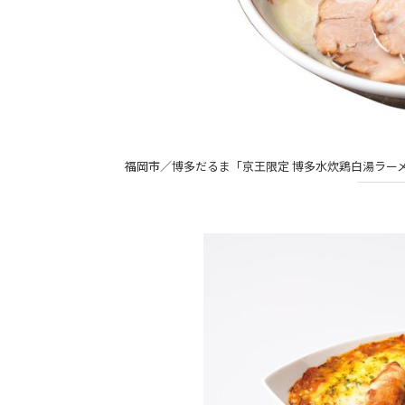
福岡市／博多だるま「京王限定 博多水炊鶏白湯ラーメ