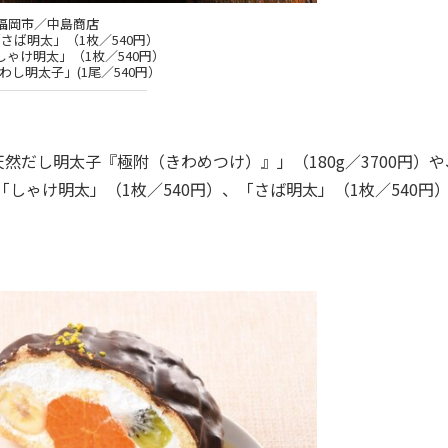
福岡市／中島商店
さば明太」（1枚／540円）
ゃけ明太」（1枚／540円）
わし明太子」(1尾／540円）
だし明太子『極附（きわめつけ）』」（180g／3700円）や
しゃけ明太」（1枚／540円）、「さば明太」（1枚／540円