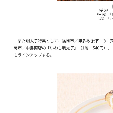
（手前）「
（中央）「し
（奥）「い
また明太子特集として、福岡市／博多あき津゛の「天然
岡市／中島商店の「いわし明太子」（1尾／540円）、「
もラインアップする。