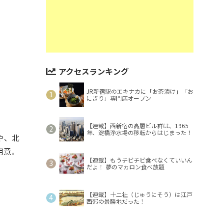
アクセスランキング
JR新宿駅のエキナカに「お茶漬け」「お
にぎり」専門店オープン
【連載】西新宿の高層ビル群は、1965
年、淀橋浄水場の移転からはじまった！
や、北
用意。
【連載】もうチビチビ食べなくていいん
だよ！ 夢のマカロン食べ放題
【連載】十二社（じゅうにそう）は江戸
西郊の景勝地だった！