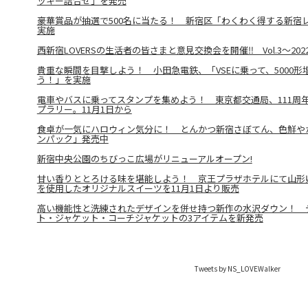
ッキー詰合せ」を発売
豪華賞品が抽選で500名に当たる！ 新宿区「わくわく得する新宿
実施
西新宿LOVERSの生活者の皆さまと意見交換会を開催‼ Vol.3～202
貴重な瞬間を目撃しよう！ 小田急電鉄、「VSEに乗って、5000
う！」を実施
電車やバスに乗ってスタンプを集めよう！ 東京都交通局、111周
プラリー。11月1日から
食卓が一気にハロウィン気分に！ とんかつ新宿さぼてん、色鮮や
ンパック」発売中
新宿中央公園のちびっこ広場がリニューアルオープン!
甘い香りととろける味を堪能しよう！ 京王プラザホテルにて山形
を使用したオリジナルスイーツを11月1日より販売
高い機能性と洗練されたデザインを併せ持つ新作の水沢ダウン！ 
ト・ジャケット・コーチジャケットの3アイテムを新発売
Tweets by NS_LOVEWalker