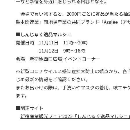
ーなど新宿を身近に感じられる内容となる。
会場で買い物すると、2000円ごとに賞品が当たる抽
製本関連業」両地場産業の共同ブランド「Azalée（
■しんじゅく逸品マルシェ
開催日時 11月11日 11時～20時
11月12日 9時～16時
会場 新宿駅西口広場 イベントコーナー
※新型コロナウイルス感染症拡大防止の観点から、各
じめ最新の情報をご確認ください。
またお出かけの際は、手洗いやマスクの着用、咳エチ
ます。
■関連サイト
新宿産業観光フェア2022「しんじゅく逸品マルシェ