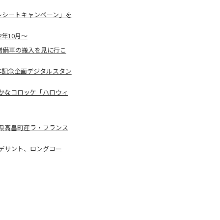
レシートキャンペーン」を
2年10月～
形増備車の搬入を見に行こ
年記念企画デジタルスタン
かなコロッケ「ハロウィ
県高畠町産ラ・フランス
デサント、ロングコー