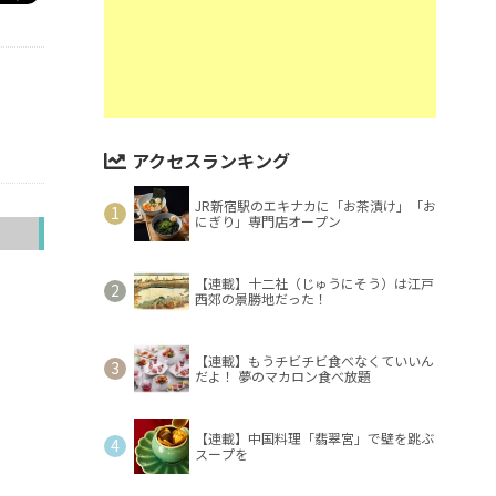
アクセスランキング
JR新宿駅のエキナカに「お茶漬け」「お
にぎり」専門店オープン
へ
【連載】十二社（じゅうにそう）は江戸
西郊の景勝地だった！
【連載】もうチビチビ食べなくていいん
だよ！ 夢のマカロン食べ放題
【連載】中国料理「翡翠宮」で壁を跳ぶ
スープを