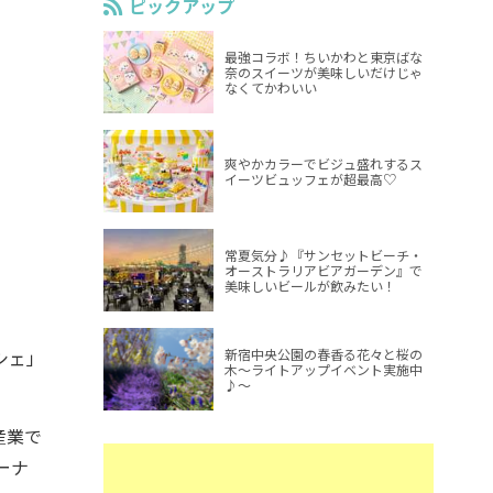
ピックアップ
最強コラボ！ちいかわと東京ばな
奈のスイーツが美味しいだけじゃ
なくてかわいい
爽やかカラーでビジュ盛れするス
イーツビュッフェが超最高♡
常夏気分♪『サンセットビーチ・
オーストラリアビアガーデン』で
美味しいビールが飲みたい！
新宿中央公園の春香る花々と桜の
シェ」
木～ライトアップイベント実施中
♪～
産業で
ーナ