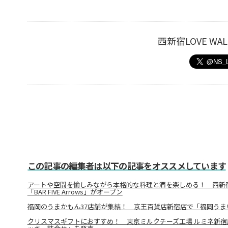
西新宿LOVE W
この記事の編集者は以下の記事をオススメしています
アートや空間を愉しみながら本格的な料理と酒を楽しめる！ 西新
「BAR FIVE Arrows」がオープン
福岡のうまかもん37店舗が集結！ 京王百貨店新宿店で「福岡うま
クリスマスギフトにおすすめ！ 東京ミルクチーズ工場 ルミネ新