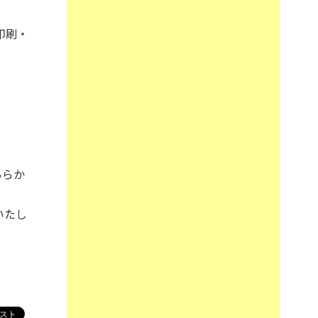
印刷・
あらか
いたし