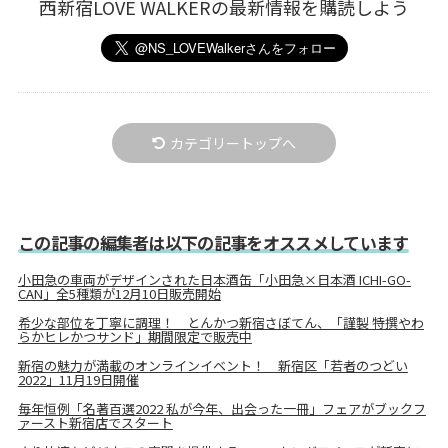
西新宿LOVE WALKERの最新情報を購読しよう
カテゴリートップへ
この記事の編集者は以下の記事をオススメしています
小田急の車両がデザインされた日本酒缶「小田急×日本酒 ICHI-GO-
CAN」全5種類が12月10日販売開始
希少な部位を丁寧に調理！ とんかつ新宿さぼてん、「謹製 特撰やわ
らかヒレかつサンド」期間限定で販売中
新宿の魅力が満載のオンラインイベント！ 新宿区「若者のつどい
2022」11月19日開催
毎年恒例「名著百選2022 私が今年、出会った一冊」フェアがブックフ
ァースト新宿店でスタート