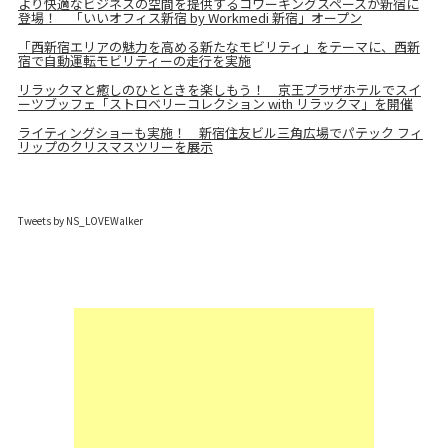
より快適なビジネスの空間を提供するコワーキングスペースが新宿に
登場！ 「いいオフィス新宿 by Workmedi 新宿」オープン
「西新宿エリアの魅力を高める新たなモビリティ」をテーマに、西新
宿で自動運転モビリティーの走行を実施
リラックマと癒しのひとときを楽しもう！ 京王プラザホテルでスイ
ーツブッフェ「ストロベリーコレクション with リラックマ」を開催
ライティングショーも実施！ 新宿住友ビル三角広場でパテック フィ
リップのクリスマスツリーを展示
Tweets by NS_LOVEWalker