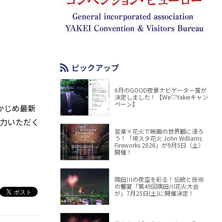
ピックアップ
6月のGOOD夜景ナビゲーター賞が
決定しました！【We♡Yakeiキャン
ペーン】
かじめ最新
力いただく
音楽×花火で映画の世界観に浸ろ
う！「埼スタ花火 John Williams
Fireworks 2026」が9月5日（土）
開催！
隅田川の夜空を彩る！伝統と技術
の饗宴「第49回隅田川花火大会
が」7月25日(土)に開催決定！