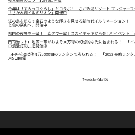
夜景撮影のコツ」12月6日開催
今年は「すみっコぐらし」とコラボ！ さがみ湖リゾート プレジャーフ
「さがみ湖イルミリオン」開催中
江の島を照らす宝石のような輝きを見せる新時代イルミネーション！ 
と色の祭典〜」開催中
都内の夜景を一望！ 森タワー屋上スカイデッキから楽しむイベント「
門司港レトロ地区一帯がおよそ30万球の幻想的な光に包まれる！ 「イル
ロ浪漫灯彩」を開催中
市内中心部が約1万5000個のランタンで彩られる！ 「2023 長崎ランタ
月5日開催
Tweets by YakeiLW