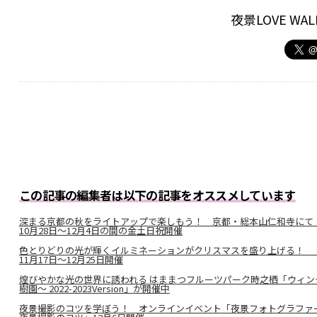
夜景LOVE W
この記事の編集者は以下の記事をオススメしています
深まる京都の秋をライトアップで楽しもう！ 京都・総本山仁和寺にて
10月28日～12月4日の間の金土日祝開催
色とりどりの光が輝くイルミネーションがクリスマスを盛り上げる！ 「MIDTOW
11月17日〜12月25日開催
煌びやかな光の世界に誘われる はままつフルーツパーク時之栖「ウィ
樹園〜 2022-2023Version」が開催中
夜景撮影のコツを学ぼう！ オンラインイベント「夜景フォトグラファー