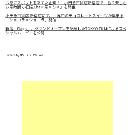
お茶にスポットをあてた企画！ 小田急百貨店新宿店で「香り楽しむ
お茶時間 小田急Cha×茶×ちゃ」を開催
小田急百貨店 新宿店にて、世界中のチョコレートスイーツが集まる
「ショコラ×ショコラ」開催
新宿「Flags」、グランドオープンを記念したTOKYO FILMによるスペ
シャルムービーを公開
Tweets by NS_LOVEWalker