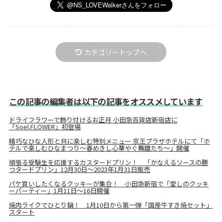
カテゴリートップへ
この記事の編集者は以下の記事をオススメしています
ドライフラワーで飾り付けるお正月 小田急百貨店新宿店に
「Soel.FLOWER」初登場
精巧なひな人形と共に楽しむ特別メニュー 京王プラザホテルにて「ホ
テルで楽しむひなまつり～春めきし心華やぐ舞雛たち～」開催
頑張る受験生を応援するカスタードプリン！ 「かなえるソースの勝
つタードプリン」12月30日〜2023年1月31日販売
パケ買いしたくなるクッキーが集合！ 小田急新宿で「愛しのクッキ
ーパーティー」1月11日～16日開催
焼肉ライクでひとり鍋！ 1月10日から第一弾「国産牛すき焼セット」
スタート