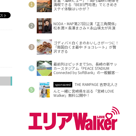
全室「海峡ビュー」！関門海峡の絶景を
満喫できる「BEB5門司港」でときめき
ステイ体験はいかが？
NODA・MAP第27回公演「正三角関係」
松本潤×長澤まさみ×永山瑛太が共演
ゴディバ×白くまのおいしさが一つに！
「南国白くま最中 チョコレート」が贅
沢すぎる
最前列はピッチまで5m、長崎の新サッ
カースタジアム「PEACE STADIUM
Connected by SoftBank」の一般観客席
情報を公開
へ
THE RAMPAGE 吉野北人さ
sponsored
んと一緒に宮崎県を巡る「宮崎 LOVE
Walker」無料公開中！