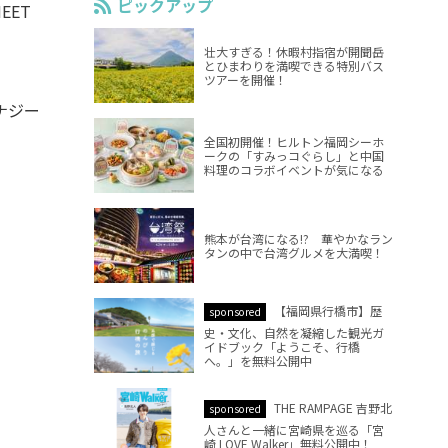
ピックアップ
EET
壮大すぎる！休暇村指宿が開聞岳
とひまわりを満喫できる特別バス
ツアーを開催！
ナジー
全国初開催！ヒルトン福岡シーホ
ークの「すみっコぐらし」と中国
料理のコラボイベントが気になる
熊本が台湾になる!? 華やかなラン
タンの中で台湾グルメを大満喫！
【福岡県行橋市】歴
sponsored
史・文化、自然を凝縮した観光ガ
イドブック「ようこそ、行橋
へ。」を無料公開中
THE RAMPAGE 吉野北
sponsored
人さんと一緒に宮崎県を巡る「宮
崎 LOVE Walker」無料公開中！