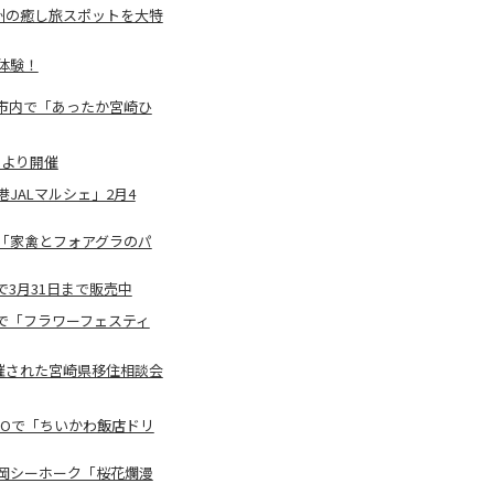
は九州の癒し旅スポットを大特
体験！
市内で「あったか宮崎ひ
1日より開催
ALマルシェ」2月4
「家禽とフォアグラのパ
3月31日まで販売中
で「フラワーフェスティ
催された宮崎県移住相談会
COで「ちいかわ飯店ドリ
岡シーホーク「桜花爛漫