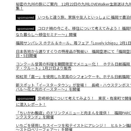
秘密の九州の旅にご案内 12月22日の九州LOVEWalker生放送
集！
いつもと違う旅、家族や友人といっしょに 福岡で農泊
sponsored
コロナ禍の今こそ、移住について考えてみよう！ 福岡
sponsored
なた暮らし～移住セミナー～」開催
福岡サンパレス ホテル＆ホール、苺フェア「Lovely Ichigo」2月
日本各地から選りすぐりの特産品が勢揃い 福岡空港にて「福岡空港J
日・5日開催
コンクール受賞の料理を期間限定でメニュー化！ ホテル日航福岡
テ・クルート」1月27日より販売
和紅茶「嘉一」を使用した至高のシフォンケーキ、ホテル日航福岡で
新スポット「イースタータウン」が登場！ 長崎・ハウステンボス
バル～花と光のイースター～」を開催
宮崎移住について考えてみよう！ 東京・有楽町で開
sponsored
に潜入レポート！
「ちいかわ飯店」のドリンクメニューと肉まんを提供！ 福岡PAR
ンクスタンド」を開催
いちごを使用したスイーツを和テイストにアレンジ！ ヒルトン福
～ストロベリーフェア～」を開催