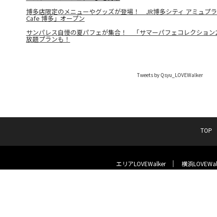
博多店限定のメニューやグッズが登場！ JR博多シティ アミュプラザ
Cafe 博多」オープン
サンパレス自慢の夏パフェが集合！ 「サマーパフェコレクション20
放題プランも！
Tweets by Qsyu_LOVEWalker
TOP
エリアLOVEWalker
横浜LOVEWal