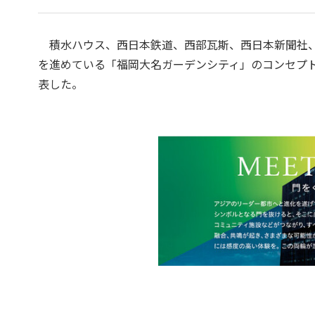
積水ハウス、⻄⽇本鉄道、⻄部瓦斯、⻄⽇本新聞社、
を進めている「福岡大名ガーデンシティ」のコンセプトを“
表した。