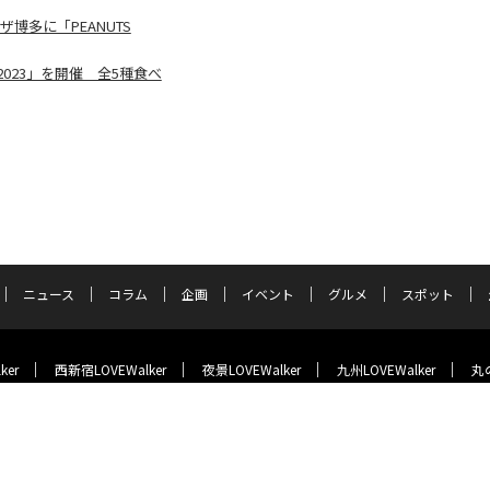
博多に「PEANUTS
23」を開催 全5種食べ
ニュース
コラム
企画
イベント
グルメ
スポット
ker
西新宿LOVEWalker
夜景LOVEWalker
九州LOVEWalker
丸の
ラーメンWalker
ASCII.jp
サイトポリシー
プライバシーポリシー
運営会社
お問い合わせ
©KADOKAWA ASCII Research Laboratories, Inc. 2026