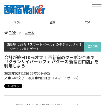
toggle
naviga
企画
TOP
ニュース
TOP
>
コラム
西新宿にある「スマートポール」のデジタルサイネ
第19回
ージからお得をゲット！
会計が終日10％オフ！ 西新宿のクーポン企画で
「グランサイバーカフェ バグース 新宿西口店」を
利用しよう
2023年02月13日 06時00分更新
文● 中沢文子 写真●西山輝彦（スマートポール）