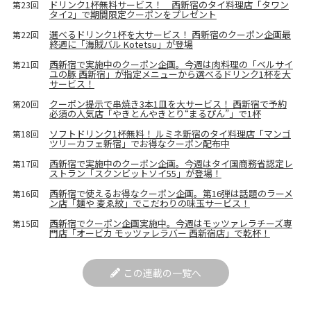
ドリンク1杯無料サービス！ 西新宿のタイ料理店「タワン
第23回
タイ2」で期間限定クーポンをプレゼント
選べるドリンク1杯を大サービス！ 西新宿のクーポン企画最
第22回
終週に「海賊バル Kotetsu」が登場
西新宿で実施中のクーポン企画。今週は肉料理の「ベルサイ
第21回
ユの豚 西新宿」が指定メニューから選べるドリンク1杯を大
サービス！
クーポン提示で串焼き3本1皿を大サービス！ 西新宿で予約
第20回
必須の人気店「やきとんやきとり“まるぴん”」で1杯
ソフトドリンク1杯無料！ ルミネ新宿のタイ料理店「マンゴ
第18回
ツリーカフェ新宿」でお得なクーポン配布中
西新宿で実施中のクーポン企画。今週はタイ国商務省認定レ
第17回
ストラン「スクンビットソイ55」が登場！
西新宿で使えるお得なクーポン企画。第16弾は話題のラーメ
第16回
ン店「麺や 麦ゑ紋」でこだわりの味玉サービス！
西新宿でクーポン企画実施中。今週はモッツァレラチーズ専
第15回
門店「オービカ モッツァレラバー 西新宿店」で乾杯！
この連載の一覧へ