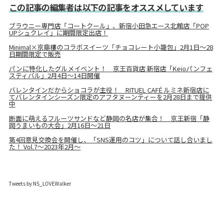
この記事の編集者は以下の記事をオススメしています
ブラウニー専門店「コートクール」、新宿小田急エース北館店「POP
UPシュクレイ」に期間限定出店！
Minimal×京鼎樓のコラボスイーツ「チョコレート小籠包」2月1日～28
日期間限定で販売
パンに特化したグルメイベント！ 京王百貨店 新宿店「Keioパンフェ
スティバル」2月4日～14日開催
バレンタインだからショコラが主役！ RITUEL CAFÉ ルミネ新宿店に
てバレンタインシーズン限定のアフタヌーンティーを2月28日まで提供
中
断面に萌えるフルーツサンドなど静岡の名店が集合！ 京王新宿「静
岡うまいもの大会」2月16日～21日
第4回意見交換会を開催し、「SNS運用のコツ」について話し合いまし
た！ Vol.7～2023年2月〜
Tweets by NS_LOVEWalker